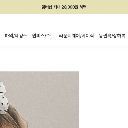
회원전용 아울렛, 가입하면 ~60% 할인!
멤버십 최대 28,000원 혜택
하의/레깅스
원피스/수트
라운지웨어/베이직
등원룩/상하복