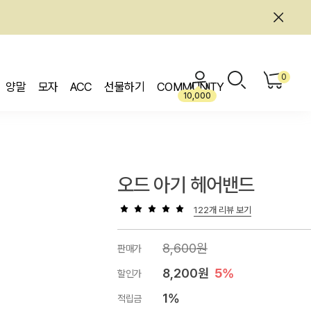
0
양말
모자
ACC
선물하기
COMMUNITY
10,000
오드 아기 헤어밴드
122개 리뷰 보기
8,600원
판매가
8,200원
5%
할인가
1%
적립금