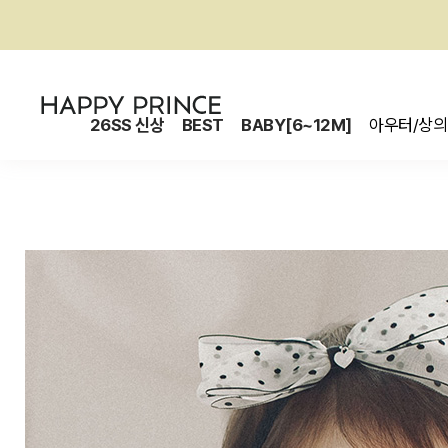
26SS 신상
BEST
BABY[6~12M]
아우터/상의