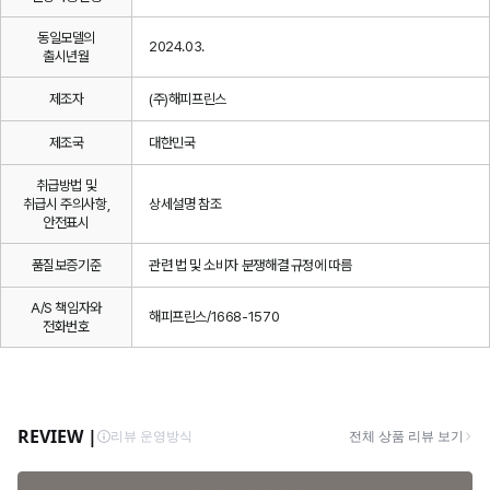
동일모델의
2024.03.
출시년월
제조자
(주)해피프린스
제조국
대한민국
취급방법 및
취급시 주의사항,
상세설명 참조
안전표시
품질보증기준
관련 법 및 소비자 분쟁해결 규정에 따름
A/S 책임자와
해피프린스/1668-1570
전화번호