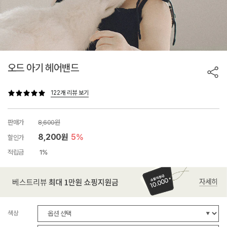
오드 아기 헤어밴드
122개 리뷰 보기
판매가
8,600원
8,200원
5%
할인가
적립금
1%
색상