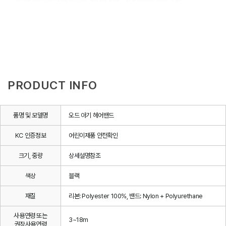
PRODUCT INFO
품명 및 모델명
오드 아기 헤어밴드
KC 인증정보
어린이제품 안전확인
크기, 중량
상세설명참조
색상
블랙
재질
리본: Polyester 100%, 밴드: Nylon + Polyurethane
사용연령 또는
3~18m
권장사용연령