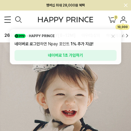
회원전용 아울렛, 가입하면 ~60% 할인!
멤버십 최대 28,000원 혜택
0
10,000
26SS 신상
BEST
BABY[6~12M]
아우터/상의
하의/레깅스
HAPPY PRINCE
네이버로 로그인
하면 Npay 포인트
1%
추가 지급!
네이버로 1초 가입하기