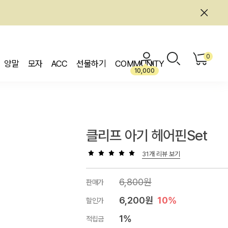
0
양말
모자
ACC
선물하기
COMMUNITY
10,000
클리프 아기 헤어핀set
31개 리뷰 보기
6,800원
판매가
6,200원
10%
할인가
1%
적립금