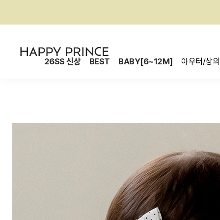
26SS 신상
BEST
BABY[6~12M]
아우터/상의