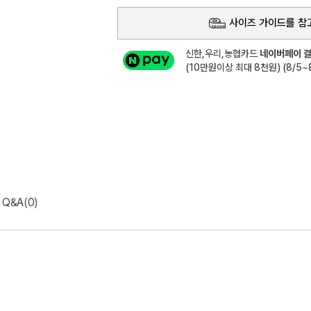
사이즈 가이드를 참
신한,우리,농협카드
네이버페이 결
(10만원이상 최대 8천원) (8/5~8
Q&A(0)