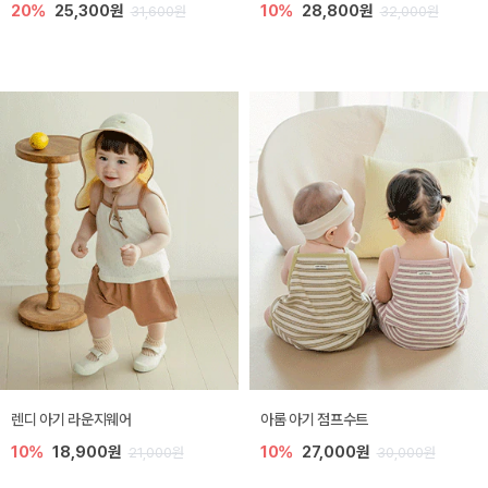
20%
25,300원
10%
28,800원
31,600원
32,000원
렌디 아기 라운지웨어
아롬 아기 점프수트
10%
18,900원
10%
27,000원
21,000원
30,000원