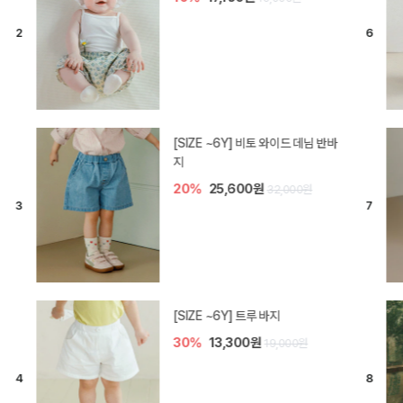
[SIZE ~6Y] 라핀 카프리 팬츠
30%
14,700원
21,000원
엘로디 니트 아기 바지
20%
16,000원
20,000원