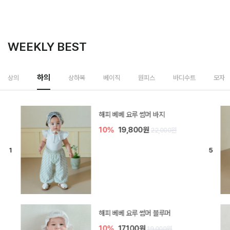
WEEKLY BEST
하의
상의
상하복
베이직
원피스
바디수트
모자
[SIZE ~6Y] 델린 린넨 바지
10%
21,600원
24,000원
듀이 아기 바지
10%
17,100원
19,000원