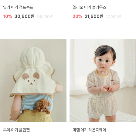
밀라 아기 점프수트
엘리오 아기 블라우스
10%
30,600원
20%
21,600원
34,000원
27,000원
루야 아기 플랩캡
미렐 아기 라운지웨어