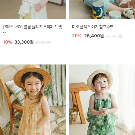
[SIZE ~6Y] 블룸 플리츠 쓰리피스 셋
디오 플리츠 아기 점프수트
업
20%
26,400원
33,000원
10%
33,300원
37,000원