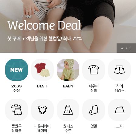
4
/
6
아우터
하의
26SS
BEST
BABY
상의
레깅스
신상
등원룩
라운지웨어
원피스
양말
모자
상하복
베이직
수트