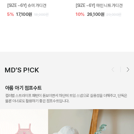
[SIZE ~6Y] 슈미 가디건
[SIZE ~6Y] 마인 니트 가디건
5%
17,100원
10%
26,100원
18,000원
29,000원
MD’S P!CK
아롬 아기 점프수트
컬러별 스트라이프 패턴이 돋보이면서 하단에 트임 스냅으로 실용성을 더해주고, 단독은
물론 이너로도 활용하기 좋은 점프수트입니다.