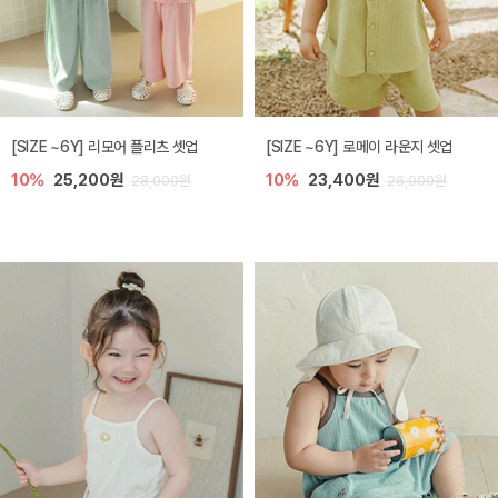
[SIZE ~6Y] 리모어 플리츠 셋업
[SIZE ~6Y] 로메이 라운지 셋업
10%
25,200원
10%
23,400원
28,000원
26,000원