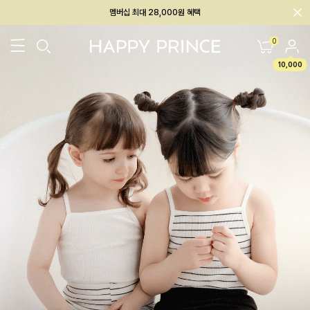
회원전용 아울렛, 가입하면 ~60% 할인!
멤버십 최대 28,000원 혜택
0
10,000
26SS 신상
BEST
BABY[6~12M]
아우터/상의
하의/레깅스