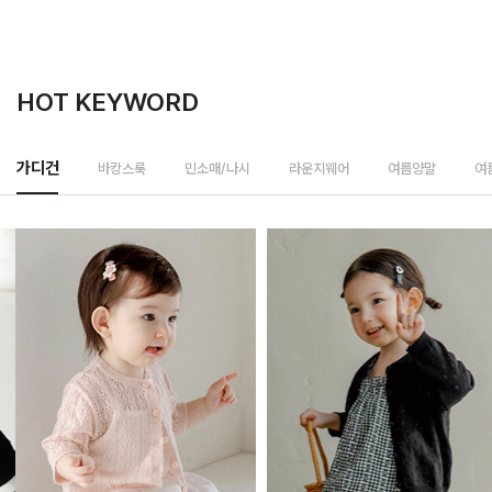
HOT KEYWORD
가디건
바캉스룩
민소매/나시
라운지웨어
여름양말
여