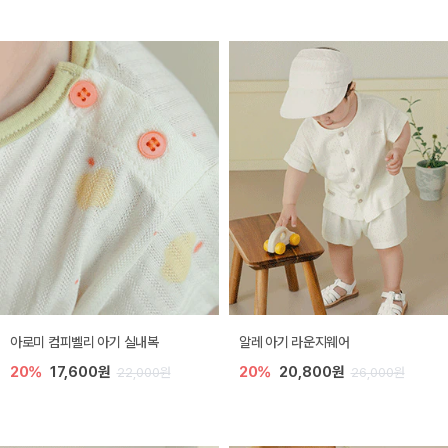
아로미 컴피벨리 아기 실내복
알레 아기 라운지웨어
20%
17,600원
20%
20,800원
22,000원
26,000원