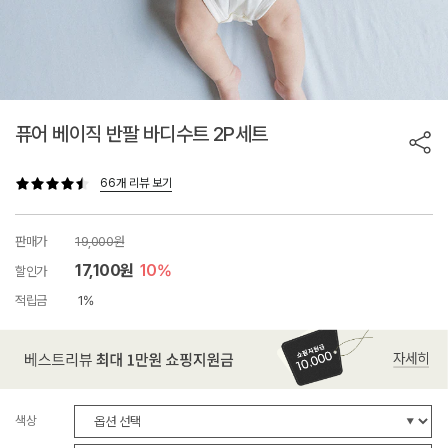
퓨어 베이직 반팔 바디수트 2P세트
66개 리뷰 보기
판매가
19,000원
17,100원
10%
할인가
적립금
1%
색상