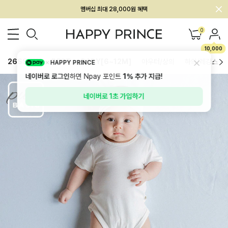
회원전용 아울렛, 가입하면 ~60% 할인!
멤버십 최대 28,000원 혜택
0
10,000
26SS 신상
BEST
BABY[6~12M]
아우터/상의
하의/레깅스
HAPPY PRINCE
네이버로 로그인
하면 Npay 포인트
1%
추가 지급!
네이버로 1초 가입하기