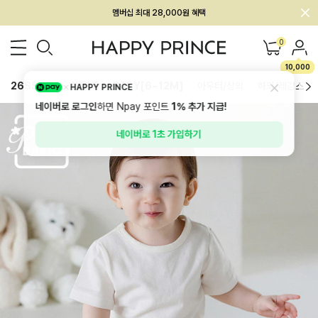
회원전용 아울렛, 가입하면 ~60% 할인!
멤버십 최대 28,000원 혜택
0
10,000
26SS 신상
BEST
BABY[6~12M]
아우터/상의
하의/레깅스
HAPPY PRINCE
네이버로 로그인
하면 Npay 포인트
1%
추가 지급!
네이버로 1초 가입하기