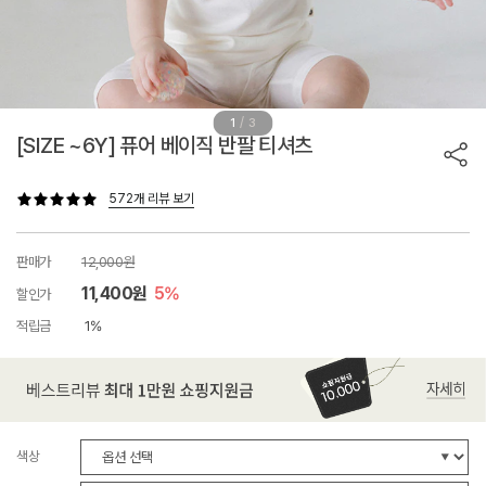
/
1
3
[SIZE ~6Y] 퓨어 베이직 반팔 티셔츠
572개 리뷰 보기
판매가
12,000원
11,400원
5%
할인가
적립금
1%
색상