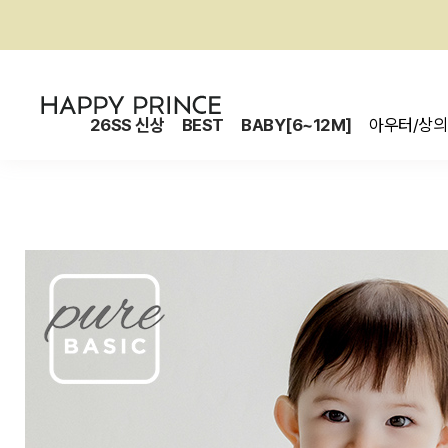
26SS 신상
BEST
BABY[6~12M]
아우터/상의