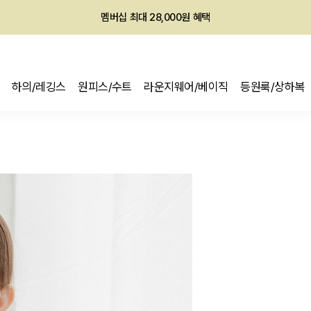
회원전용 아울렛, 가입하면 ~60% 할인!
멤버십 최대 28,000원 혜택
하의/레깅스
원피스/수트
라운지웨어/베이직
등원룩/상하복