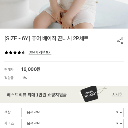
[SIZE ~6Y] 퓨어 베이직 끈나시 2P세트
304개 리뷰 보기
16,000원
판매가
적립금
1%
색상
사이즈