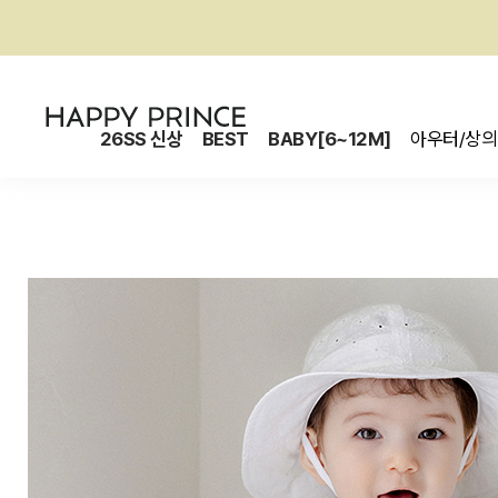
26SS 신상
BEST
BABY[6~12M]
아우터/상의