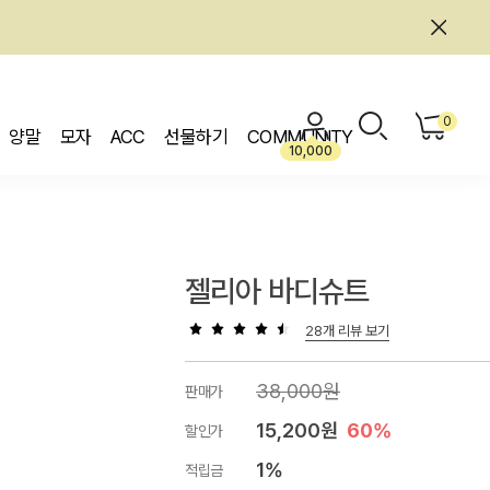
0
양말
모자
ACC
선물하기
COMMUNITY
10,000
젤리아 바디슈트
28개 리뷰 보기
38,000원
판매가
15,200원
60%
할인가
1%
적립금