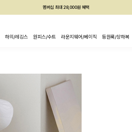
회원전용 아울렛, 가입하면 ~60% 할인!
멤버십 최대 28,000원 혜택
하의/레깅스
원피스/수트
라운지웨어/베이직
등원룩/상하복