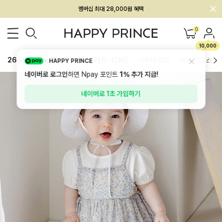
회원전용 아울렛, 가입하면 ~60% 할인!
멤버십 최대 28,000원 혜택
0
10,000
26SS 신상
BEST
BABY[6~12M]
아우터/상의
하의/레깅스
HAPPY PRINCE
네이버로 로그인
하면 Npay 포인트
1%
추가 지급!
네이버로 1초 가입하기