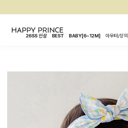
26SS 신상
BEST
BABY[6~12M]
아우터/상의