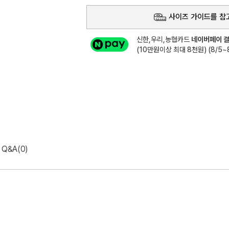
사이즈 가이드를 참
신한,우리,농협카드
네이버페이 결
(10만원이상 최대 8천원) (8/5~8
Q&A(0)