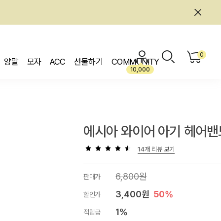
0
양말
모자
ACC
선물하기
COMMUNITY
10,000
에시아 와이어 아기 헤어밴
14개 리뷰 보기
6,800원
판매가
3,400원
50%
할인가
1%
적립금