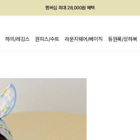
회원전용 아울렛, 가입하면 ~60% 할인!
멤버십 최대 28,000원 혜택
하의/레깅스
원피스/수트
라운지웨어/베이직
등원룩/상하복