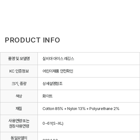
PRODUCT INFO
품명 및 모델명
실비아 아이스 레깅스
KC 인증정보
어린이제품 안전확인
크기, 중량
상세설명참조
색상
화이트
재질
Cotton 85% + Nylon 13% + Polyurethane 2%
사용연령 또는
0~6Y(S~XL)
권장사용연령
동일모델의