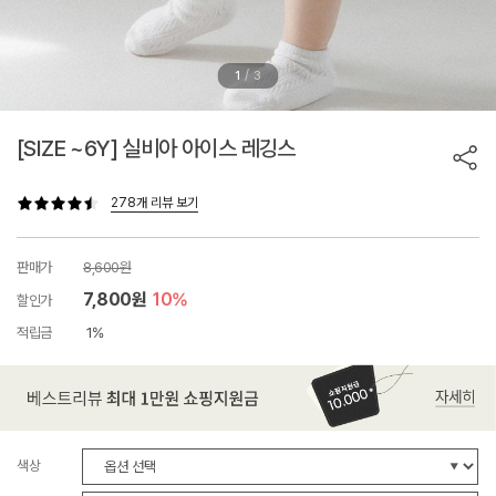
/
1
3
[SIZE ~6Y] 실비아 아이스 레깅스
278개 리뷰 보기
판매가
8,600원
7,800원
10%
할인가
적립금
1%
색상