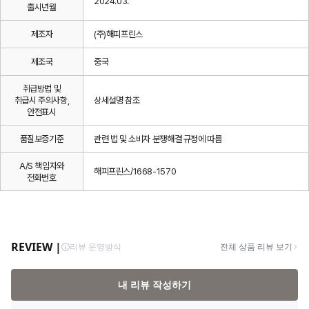
2024.03.
출시년월
제조자
(주)해피프린스
제조국
중국
취급방법 및
취급시 주의사항,
상세설명 참조
안전표시
품질보증기준
관련 법 및 소비자 분쟁해결 규정에 따름
A/S 책임자와
해피프린스/1668-1570
전화번호