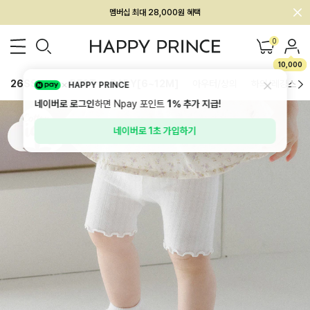
회원전용 아울렛, 가입하면 ~60% 할인!
멤버십 최대 28,000원 혜택
0
10,000
26SS 신상
BEST
BABY[6~12M]
아우터/상의
하의/레깅스
HAPPY PRINCE
네이버로 로그인
하면 Npay 포인트
1%
추가 지급!
네이버로 1초 가입하기