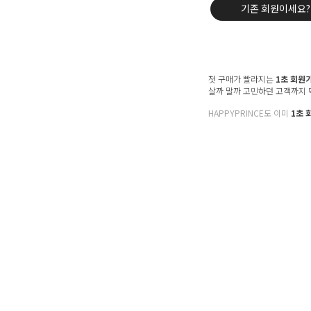
기존 회원이세요?
첫 구매가 빨라지는
1초 회원
살까 말까 고민하던 고객까지
HAPPYPRINCE도 이미
1초 