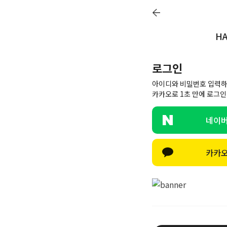
회원전용 아울
HA
멤버십
26SS 신상
BEST
BABY[6~12M]
아우터/상의
로그인
ACC
선물하기
COMMUNITY
아이디와 비밀번호 입력하
카카오로 1초 만에 로그인
네이버
카카오