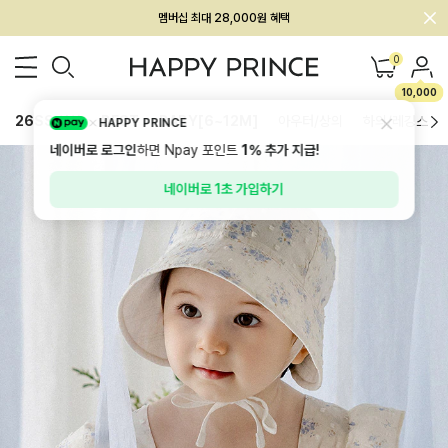
회원전용 아울렛, 가입하면 ~60% 할인!
멤버십 최대 28,000원 혜택
0
10,000
26SS 신상
BEST
BABY[6~12M]
아우터/상의
하의/레깅스
HAPPY PRINCE
네이버로 로그인
하면 Npay 포인트
1%
추가 지급!
네이버로 1초 가입하기