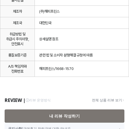
출시년월
제조자
(주)해피프린스
제조국
대한민국
취급방법 및
취급시 주의사항,
상세설명 참조
안전표시
품질보증기준
관련 법 및 소비자 분쟁해결 규정에 따름
A/S 책임자와
해피프린스/1668-1570
전화번호