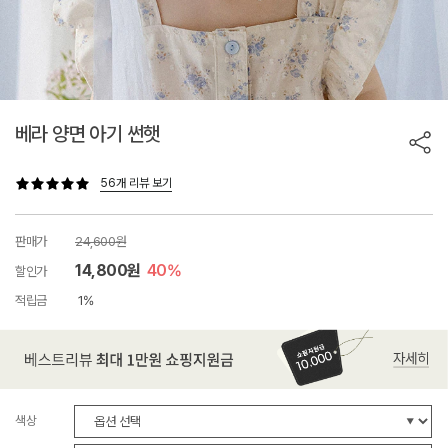
베라 양면 아기 썬햇
56개 리뷰 보기
판매가
24,600원
14,800원
40%
할인가
적립금
1%
색상