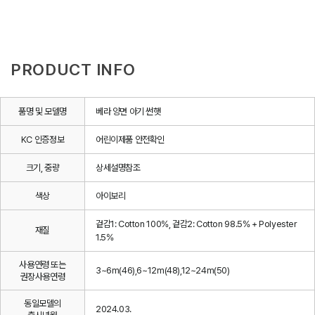
PRODUCT INFO
품명 및 모델명
베라 양면 아기 썬햇
KC 인증정보
어린이제품 안전확인
크기, 중량
상세설명참조
색상
아이보리
겉감1: Cotton 100%, 겉감2: Cotton 98.5% + Polyester
재질
1.5%
사용연령 또는
3~6m(46),6~12m(48),12~24m(50)
권장사용연령
동일모델의
2024.03.