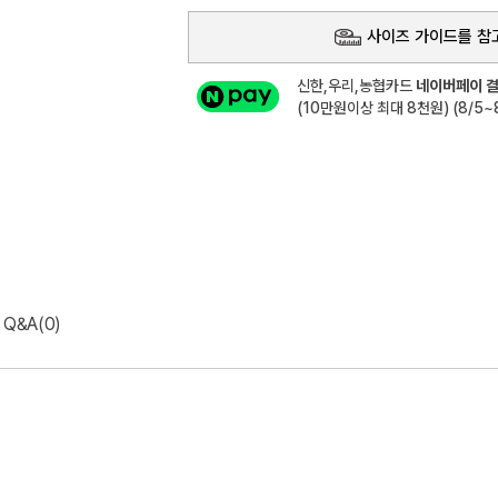
사이즈 가이드를 참
신한,우리,농협카드
네이버페이 결
(10만원이상 최대 8천원) (8/5~8
Q&A(0)