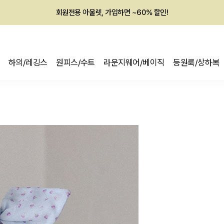
회원전용 아울렛, 가입하면 ~60% 할인!
멤버십 최대 28,000원 혜택
하의/레깅스
원피스/수트
라운지웨어/베이직
등원룩/상하복