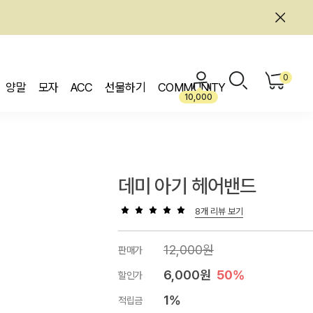
0
양말
모자
ACC
선물하기
COMMUNITY
10,000
데미 아기 헤어밴드
8개 리뷰 보기
12,000원
판매가
6,000원
50%
할인가
1%
적립금