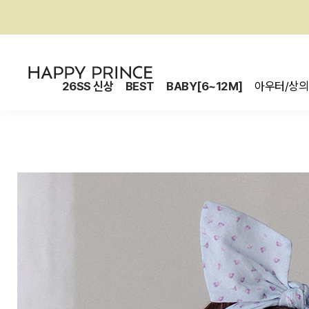
26SS 신상
BEST
BABY[6~12M]
아우터/상의