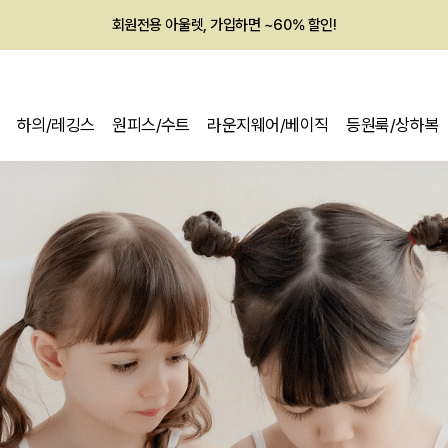
회원전용 아울렛, 가입하면 ~60% 할인!
멤버십 최대 28,000원 혜택
하의/레깅스
원피스/수트
라운지웨어/베이직
등원룩/상하복