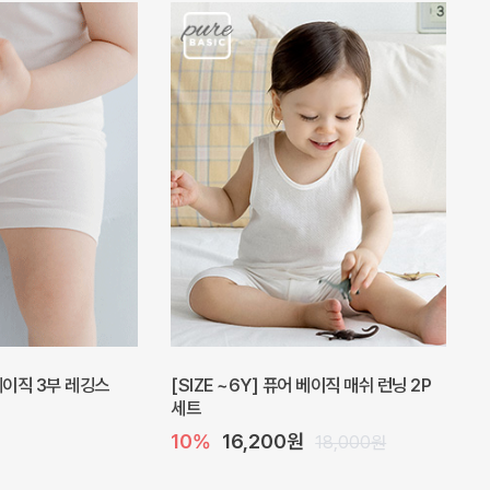
 베이직 3부 레깅스
[SIZE ~6Y] 퓨어 베이직 매쉬 런닝 2P
세트
10%
16,200원
18,000원