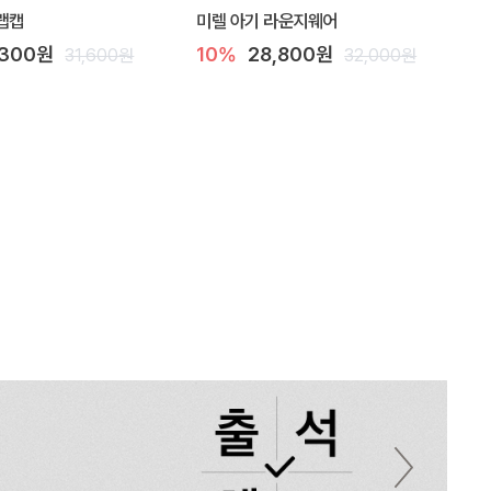
랩캡
미렐 아기 라운지웨어
,300원
10%
28,800원
31,600원
32,000원