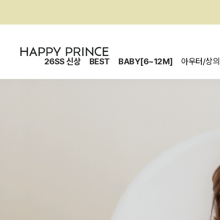
26SS 신상
BEST
BABY[6~12M]
아우터/상의