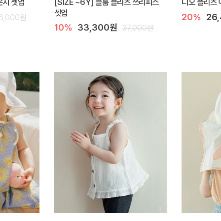
라운지 셋업
[SIZE ~6Y] 블룸 플리츠 쓰리피스
디오 플리츠 
셋업
20%
26
6,000원
10%
33,300원
37,000원