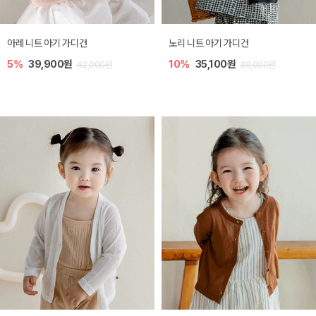
[SIZE ~6Y] 로메이 라운지 셋업
밀라 아기 원피스
10%
23,400원
20%
27,200원
26,000원
34,000원