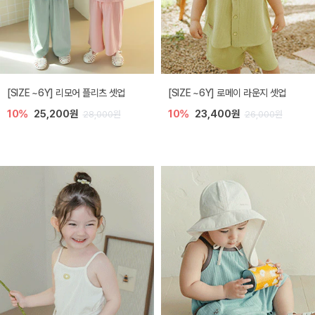
[SIZE ~6Y] 리모어 플리츠 셋업
[SIZE ~6Y] 로메이 라운지 셋업
10%
25,200원
10%
23,400원
28,000원
26,000원