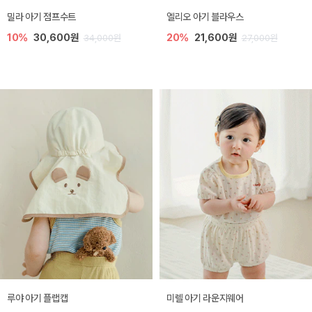
밀라 아기 점프수트
엘리오 아기 블라우스
10%
30,600원
20%
21,600원
34,000원
27,000원
루야 아기 플랩캡
미렐 아기 라운지웨어