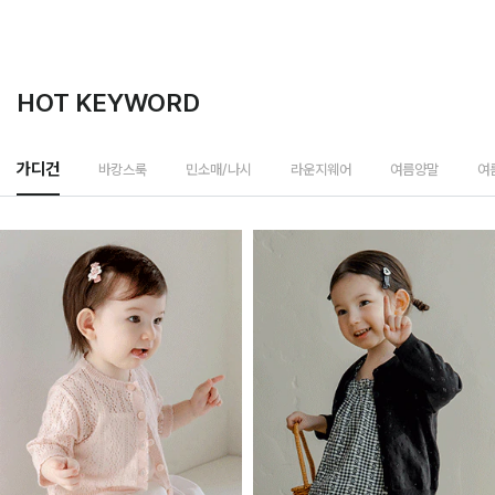
HOT KEYWORD
바캉스룩
가디건
민소매/나시
라운지웨어
여름양말
여