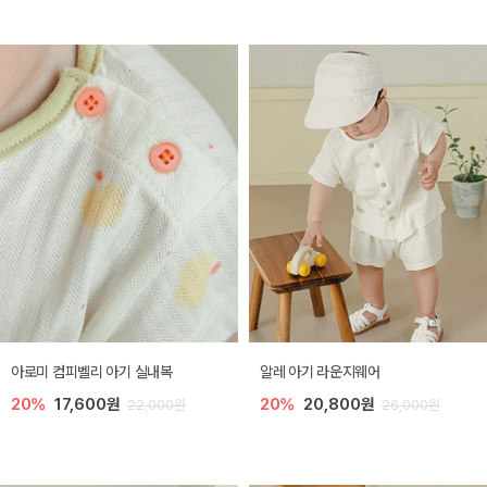
아로미 컴피벨리 아기 실내복
알레 아기 라운지웨어
20%
17,600원
20%
20,800원
22,000원
26,000원