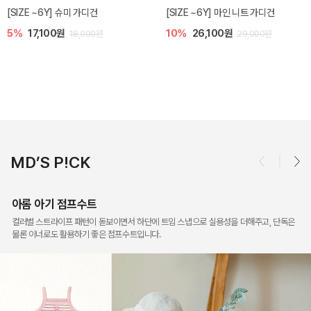
밀라 아기 점프수트
밀라 아기 셋업
10%
30,600원
20%
35,200원
34,000원
44,000원
MD’S P!CK
아롬 아기 점프수트
컬러별 스트라이프 패턴이 돋보이면서 하단에 트임 스냅으로 실용성을 더해주고, 단독은
물론 이너로도 활용하기 좋은 점프수트입니다.