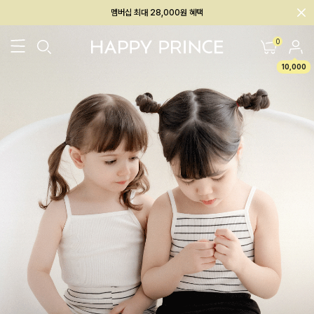
회원전용 아울렛, 가입하면 ~60% 할인!
멤버십 최대 28,000원 혜택
0
10,000
26SS 신상
BEST
BABY[6~12M]
아우터/상의
하의/레깅스