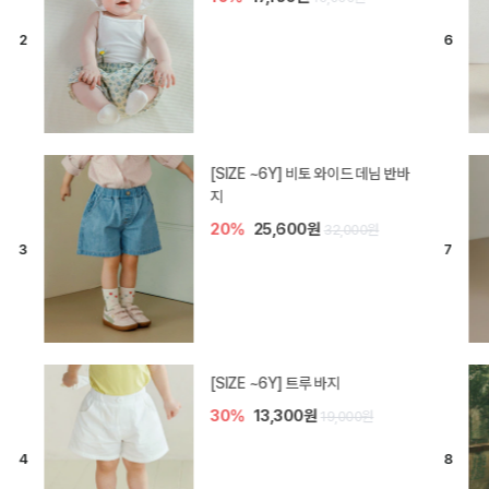
[SIZE ~6Y] 라핀 카프리 팬츠
30%
14,700원
21,000원
엘로디 니트 아기 바지
20%
16,000원
20,000원