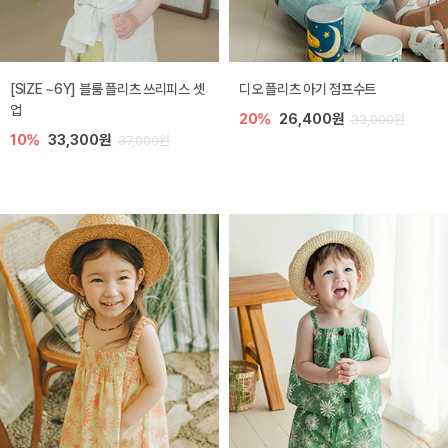
[SIZE ~6Y] 블룸 플리츠 쓰리피스 셋
디오 플리츠 아기 점프수트
업
20%
26,400원
33,000원
10%
33,300원
37,000원