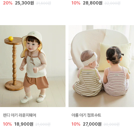
20%
25,300원
10%
28,800원
31,600원
32,000원
렌디 아기 라운지웨어
아롬 아기 점프수트
10%
18,900원
10%
27,000원
21,000원
30,000원