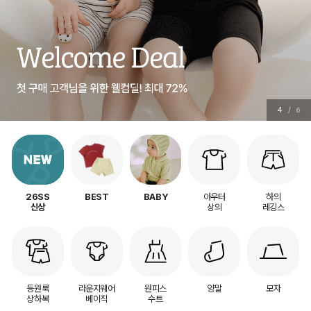
4
/
6
아우터
하의
26SS
BEST
BABY
상의
레깅스
신상
등원룩
라운지웨어
원피스
양말
모자
상하복
베이직
수트