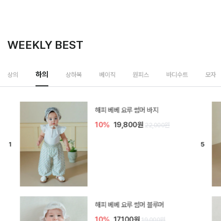
WEEKLY BEST
하의
상의
상하복
베이직
원피스
바디수트
모자
[SIZE ~6Y] 델린 린넨 바지
10%
21,600원
24,000원
듀이 아기 바지
10%
17,100원
19,000원