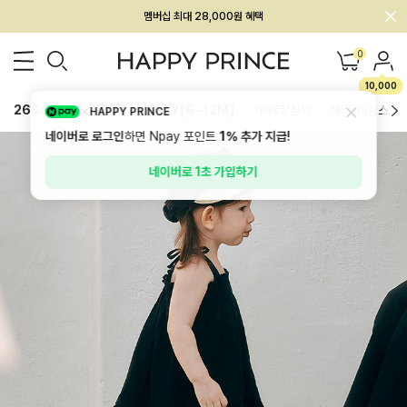
회원전용 아울렛, 가입하면 ~60% 할인!
멤버십 최대 28,000원 혜택
0
10,000
26SS 신상
BEST
BABY[6~12M]
아우터/상의
하의/레깅스
HAPPY PRINCE
네이버로 로그인
하면 Npay 포인트
1%
추가 지급!
네이버로 1초 가입하기