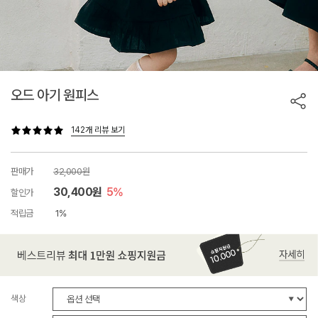
오드 아기 원피스
142개 리뷰 보기
판매가
32,000원
30,400원
5%
할인가
적립금
1%
색상