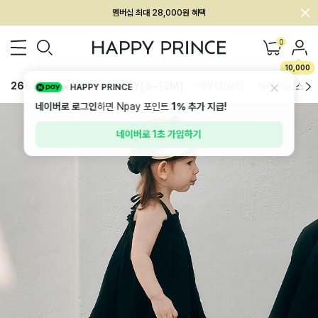
회원전용 아울렛, 가입하면 ~60% 할인!
멤버십 최대 28,000원 혜택
0
10,000
26SS 신상
BEST
BABY[6~12M]
아우터/상의
하의/레깅스
HAPPY PRINCE
네이버로 로그인
하면 Npay 포인트
1%
추가 지급!
네이버로 1초 가입하기