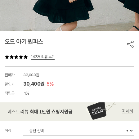
오드 아기 원피스
142개 리뷰 보기
판매가
32,000원
30,400원
5%
할인가
적립금
1%
색상