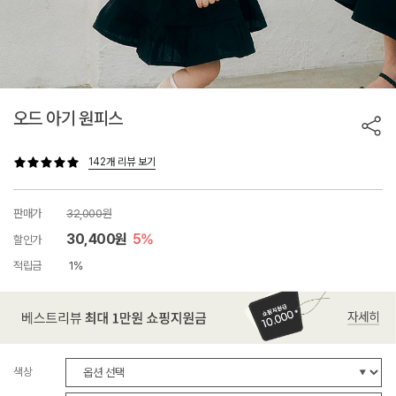
오드 아기 원피스
142개 리뷰 보기
판매가
32,000원
30,400원
5%
할인가
적립금
1%
색상