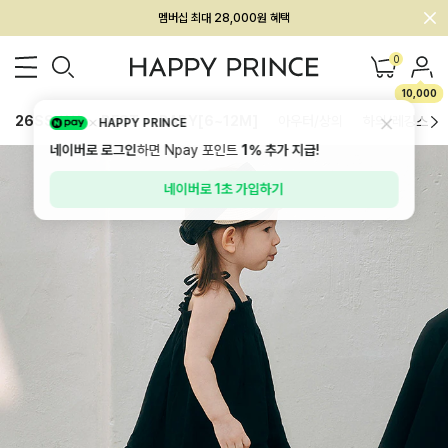
회원전용 아울렛, 가입하면 ~60% 할인!
멤버십 최대 28,000원 혜택
0
10,000
26SS 신상
BEST
BABY[6~12M]
아우터/상의
하의/레깅스
HAPPY PRINCE
네이버로 로그인
하면 Npay 포인트
1%
추가 지급!
네이버로 1초 가입하기