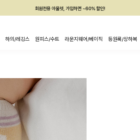
회원전용 아울렛, 가입하면 ~60% 할인!
멤버십 최대 28,000원 혜택
하의/레깅스
원피스/수트
라운지웨어/베이직
등원룩/상하복