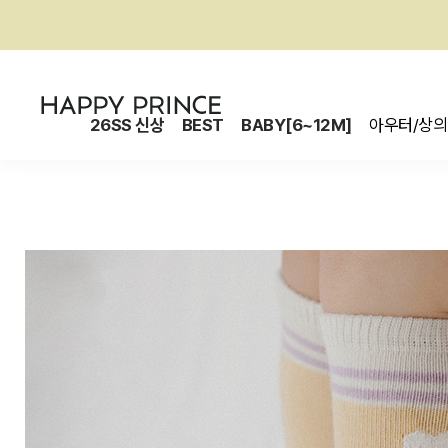
26SS 신상
BEST
BABY[6~12M]
아우터/상의