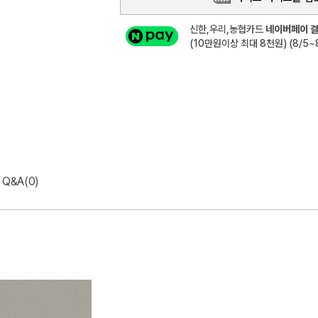
신한,우리,농협카드
네이버페이 결
(10만원이상 최대 8천원) (8/5~8
Q&A(0)