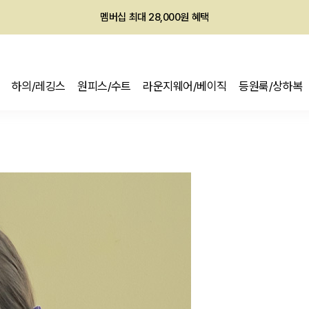
회원전용 아울렛, 가입하면 ~60% 할인!
멤버십 최대 28,000원 혜택
하의/레깅스
원피스/수트
라운지웨어/베이직
등원룩/상하복