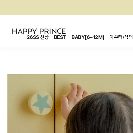
26SS 신상
BEST
BABY[6~12M]
아우터/상의