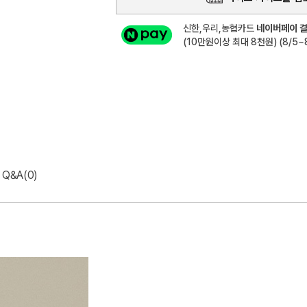
신한,우리,농협카드
네이버페이 결
(10만원이상 최대 8천원) (8/5~8
Q&A(0)