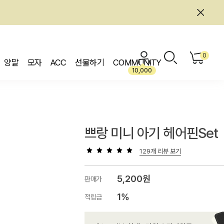
0
양말
모자
ACC
선물하기
COMMUNITY
10,000
쁘랑 미니 아기 헤어핀set
129개 리뷰 보기
5,200원
판매가
1%
적립금