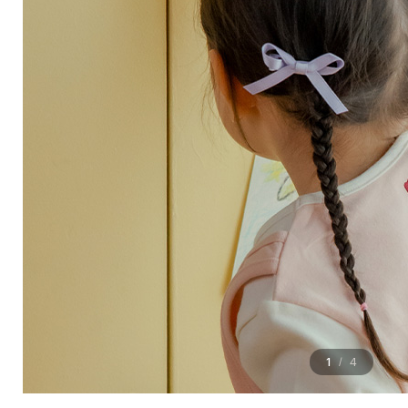
1
4
/