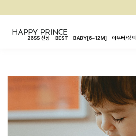
26SS 신상
BEST
BABY[6~12M]
아우터/상의