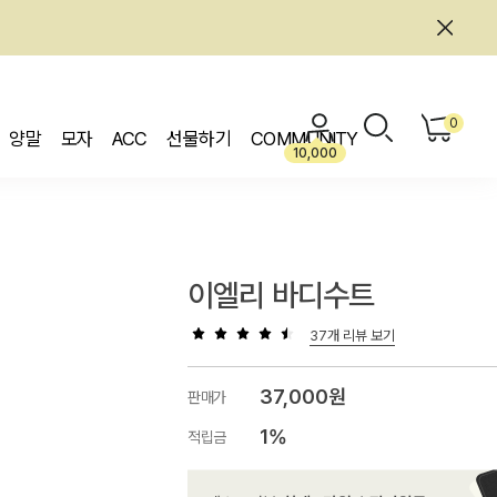
0
양말
모자
ACC
선물하기
COMMUNITY
10,000
이엘리 바디수트
37개 리뷰 보기
37,000원
판매가
1%
적립금