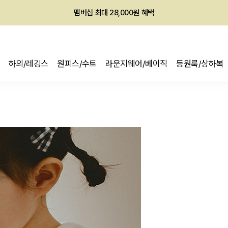
회원전용 아울렛, 가입하면 ~60% 할인!
멤버십 최대 28,000원 혜택
하의/레깅스
원피스/수트
라운지웨어/베이직
등원룩/상하복