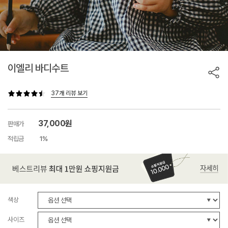
이엘리 바디수트
37개 리뷰 보기
37,000원
판매가
적립금
1%
색상
사이즈