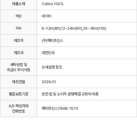
제품소재
Cotton 100%
색상
네이비
치수
6~12m(80),12~24m(90),24~36m(100)
제조자
(주)해피프린스
제조국
대한민국
세탁방법 및
상세설명 참조
취급시 주의사항
제조연월
2026.01.
품질보증기준
관련 법 및 소비자 분쟁해결 규정에 따름
A/S 책임자와
해피프린스/1668-1570
전화번호