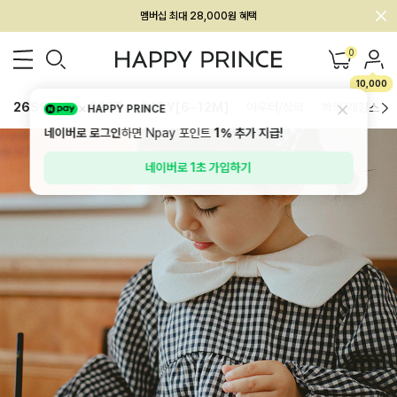
회원전용 아울렛, 가입하면 ~60% 할인!
멤버십 최대 28,000원 혜택
0
10,000
26SS 신상
BEST
BABY[6~12M]
아우터/상의
하의/레깅스
HAPPY PRINCE
네이버로 로그인
하면 Npay 포인트
1%
추가 지급!
네이버로 1초 가입하기