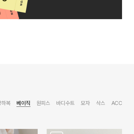
상하복
베이직
원피스
바디수트
모자
삭스
ACC