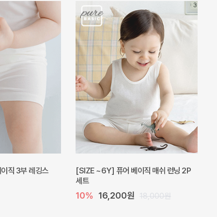
 베이직 3부 레깅스
[SIZE ~6Y] 퓨어 베이직 매쉬 런닝 2P
세트
10%
16,200원
18,000원