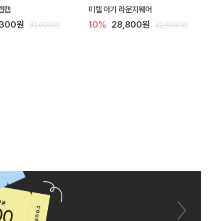
랩캡
미렐 아기 라운지웨어
,300원
10%
28,800원
31,600원
32,000원