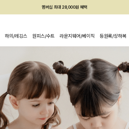
회원전용 아울렛, 가입하면 ~60% 할인!
멤버십 최대 28,000원 혜택
하의/레깅스
원피스/수트
라운지웨어/베이직
등원룩/상하복