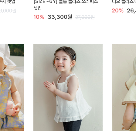
라운지 셋업
[SIZE ~6Y] 블룸 플리츠 쓰리피스
디오 플리츠 
셋업
20%
26
6,000원
10%
33,300원
37,000원