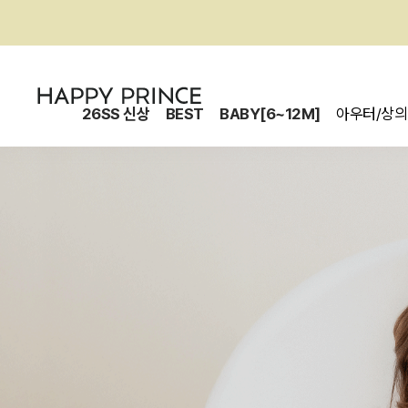
26SS 신상
BEST
BABY[6~12M]
아우터/상의