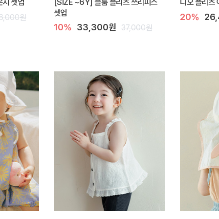
라운지 셋업
[SIZE ~6Y] 블룸 플리츠 쓰리피스
디오 플리츠 
셋업
20%
26
6,000원
10%
33,300원
37,000원