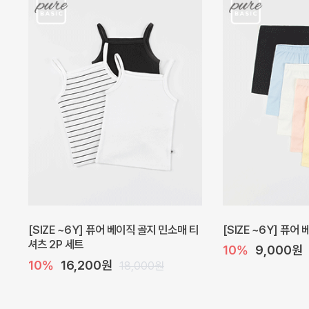
캐더린 뷔스티에 미니 아기 원피스
[SIZE ~6Y] 베르
10%
24,300원
10%
28,800원
27,000원