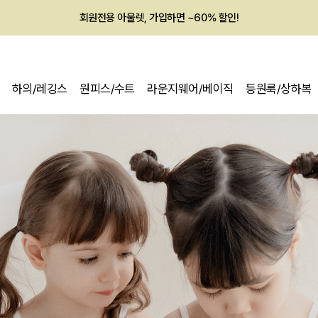
멤버십 최대 28,000원 혜택
하의/레깅스
원피스/수트
라운지웨어/베이직
등원룩/상하복