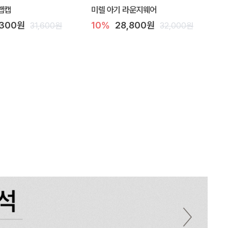
랩캡
미렐 아기 라운지웨어
,300원
10%
28,800원
31,600원
32,000원