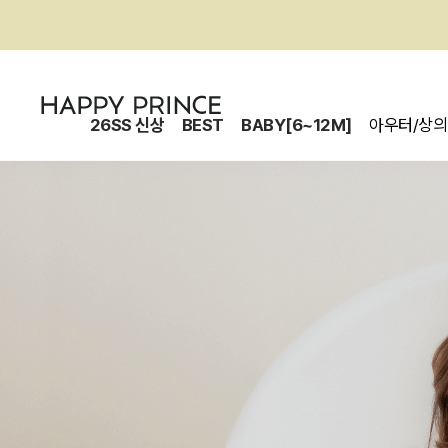
26SS 신상
BEST
BABY[6~12M]
아우터/상의