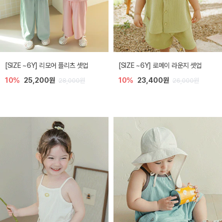
[SIZE ~6Y] 리모어 플리츠 셋업
[SIZE ~6Y] 로메이 라운지 셋업
10%
25,200원
10%
23,400원
28,000원
26,000원