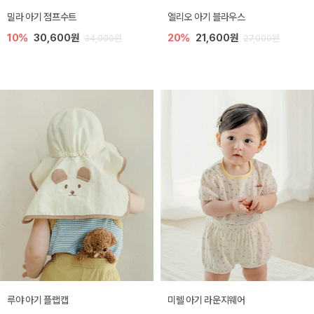
밀라 아기 점프수트
엘리오 아기 블라우스
10%
30,600원
20%
21,600원
34,000원
27,000원
루야 아기 플랩캡
미렐 아기 라운지웨어