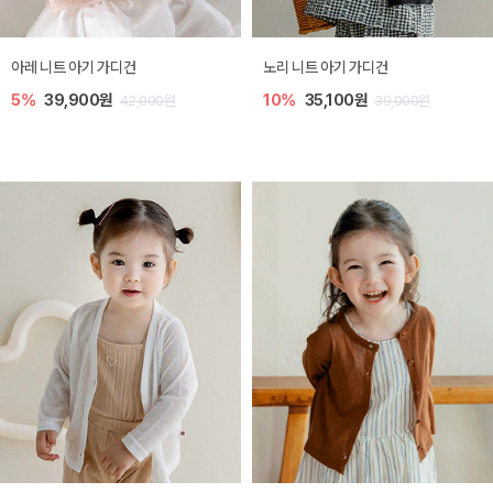
[SIZE ~6Y] 로메이 라운지 셋업
밀라 아기 원피스
10%
23,400원
20%
27,200원
26,000원
34,000원