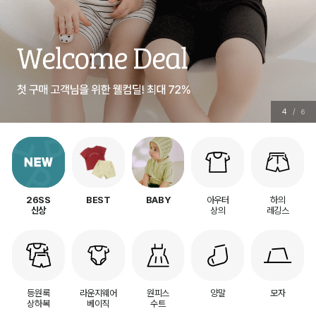
4
/
6
아우터
하의
26SS
BEST
BABY
상의
레깅스
신상
등원룩
라운지웨어
원피스
양말
모자
상하복
베이직
수트