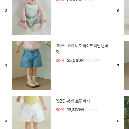
[SIZE ~6Y] 라핀 카프리 팬츠
30%
14,700원
21,000원
엘로디 니트 아기 바지
20%
16,000원
20,000원