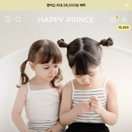
회원전용 아울렛, 가입하면 ~60% 할인!
멤버십 최대 28,000원 혜택
0
10,000
26SS 신상
BEST
BABY[6~12M]
아우터/상의
하의/레깅스