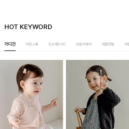
HOT KEYWORD
바캉스룩
가디건
민소매/나시
라운지웨어
여름양말
여