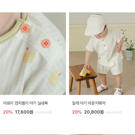
아로미 컴피벨리 아기 실내복
알레 아기 라운지웨어
20%
17,600원
20%
20,800원
22,000원
26,000원