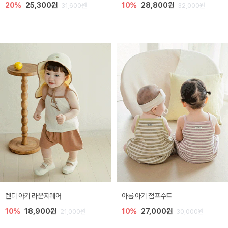
20%
25,300원
10%
28,800원
31,600원
32,000원
렌디 아기 라운지웨어
아롬 아기 점프수트
10%
18,900원
10%
27,000원
21,000원
30,000원