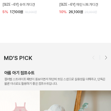
밀라 아기 점프수트
밀라 아기 셋업
10%
30,600원
20%
35,200원
34,000원
44,000원
MD’S P!CK
아롬 아기 점프수트
컬러별 스트라이프 패턴이 돋보이면서 하단에 트임 스냅으로 실용성을 더해주고, 단독은
물론 이너로도 활용하기 좋은 점프수트입니다.