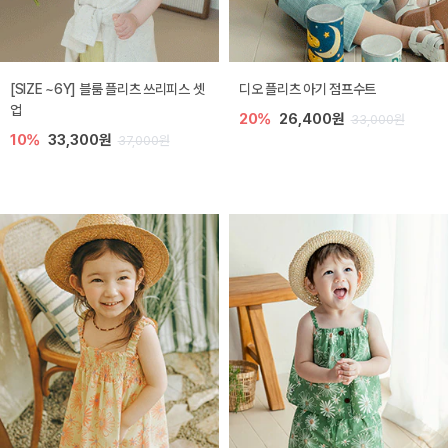
[SIZE ~6Y] 블룸 플리츠 쓰리피스 셋
디오 플리츠 아기 점프수트
업
20%
26,400원
33,000원
10%
33,300원
37,000원