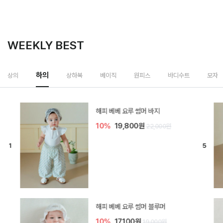
WEEKLY BEST
하의
상의
상하복
베이직
원피스
바디수트
모자
[SIZE ~6Y] 델린 린넨 바지
10%
21,600원
24,000원
듀이 아기 바지
10%
17,100원
19,000원