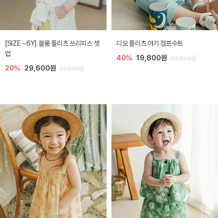
[SIZE ~6Y] 블룸 플리츠 쓰리피스 셋
디오 플리츠 아기 점프수트
업
40%
19,800원
33,000원
20%
29,600원
37,000원