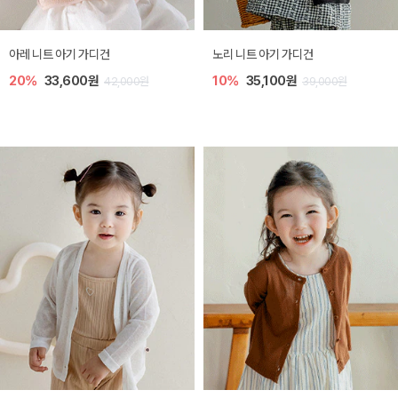
[SIZE ~6Y] 로메이 라운지 셋업
밀라 아기 원피스
30%
18,200원
30%
23,800원
26,000원
34,000원