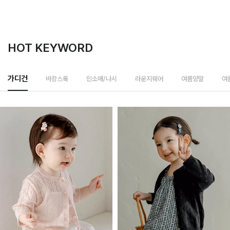
HOT KEYWORD
바캉스룩
가디건
민소매/나시
라운지웨어
여름양말
여