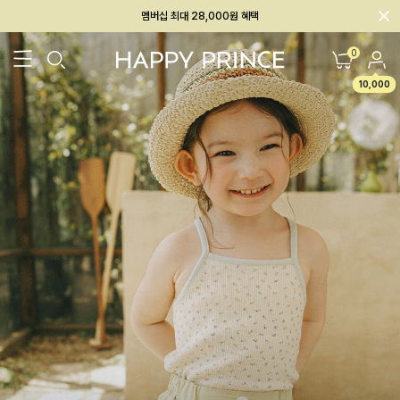
회원전용 아울렛, 가입하면 ~60% 할인!
멤버십 최대 28,000원 혜택
0
10,000
26SS 신상
BEST
BABY[6~12M]
아우터/상의
하의/레깅스