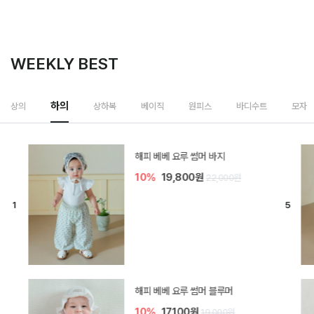
WEEKLY BEST
하의
상의
상하복
베이직
원피스
바디수트
모자
[SIZE ~6Y] 델린 린넨 바지
10%
21,600원
24,000원
듀이 아기 바지
20%
15,200원
19,000원