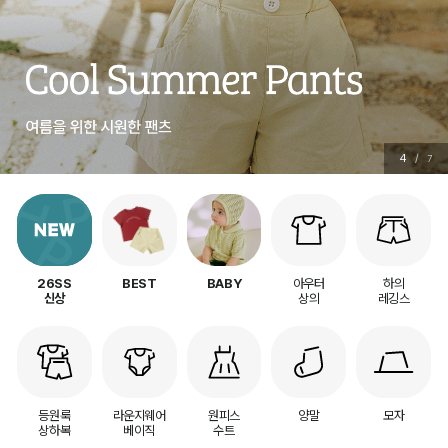
5
/
7
아우터
하의
26SS
BEST
BABY
상의
레깅스
신상
등원룩
라운지웨어
원피스
양말
모자
상하복
베이직
수트