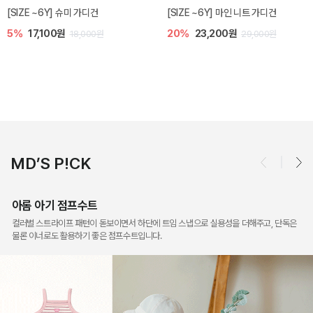
밀라 아기 점프수트
밀라 아기 셋업
10%
30,600원
40%
26,400원
34,000원
44,000원
MD’S P!CK
아롬 아기 점프수트
컬러별 스트라이프 패턴이 돋보이면서 하단에 트임 스냅으로 실용성을 더해주고, 단독은
물론 이너로도 활용하기 좋은 점프수트입니다.