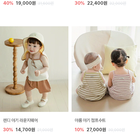
40%
19,000원
30%
22,400원
31,600원
32,000원
렌디 아기 라운지웨어
아롬 아기 점프수트
30%
14,700원
10%
27,000원
21,000원
30,000원