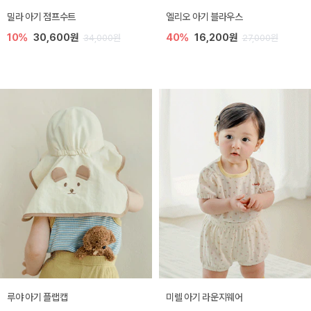
밀라 아기 점프수트
엘리오 아기 블라우스
10%
30,600원
40%
16,200원
34,000원
27,000원
루야 아기 플랩캡
미렐 아기 라운지웨어