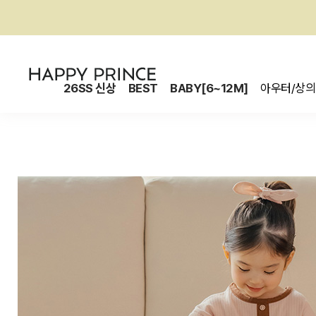
26SS 신상
BEST
BABY[6~12M]
아우터/상의