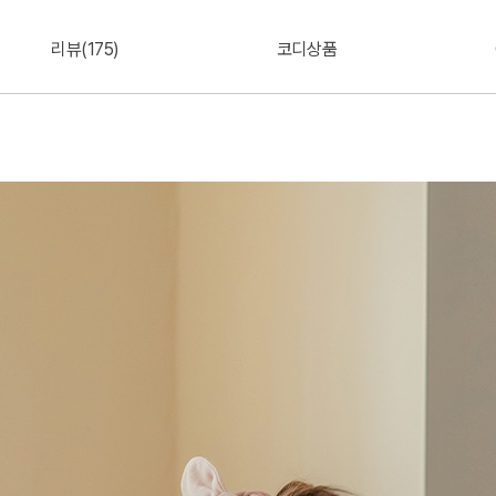
리뷰(175)
코디상품