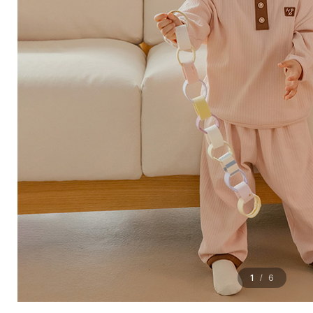
1
6
/