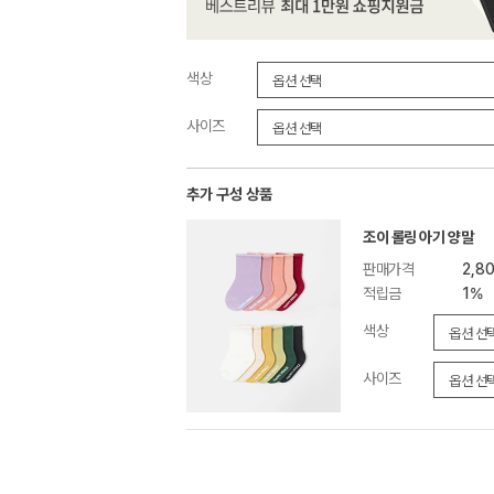
색상
사이즈
추가 구성 상품
조이 롤링 아기 양말
판매가격
2,8
적립금
1%
색상
사이즈