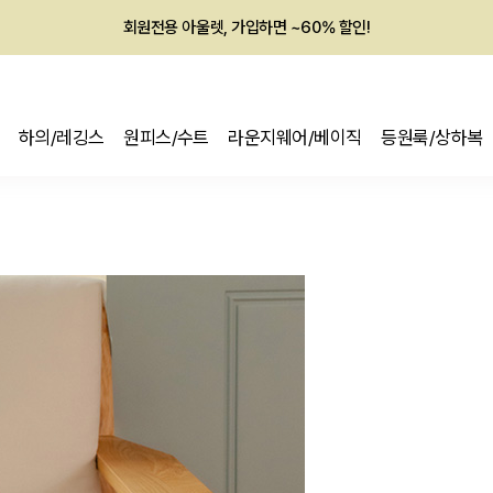
회원전용 아울렛, 가입하면 ~60% 할인!
멤버십 최대 28,000원 혜택
하의/레깅스
원피스/수트
라운지웨어/베이직
등원룩/상하복