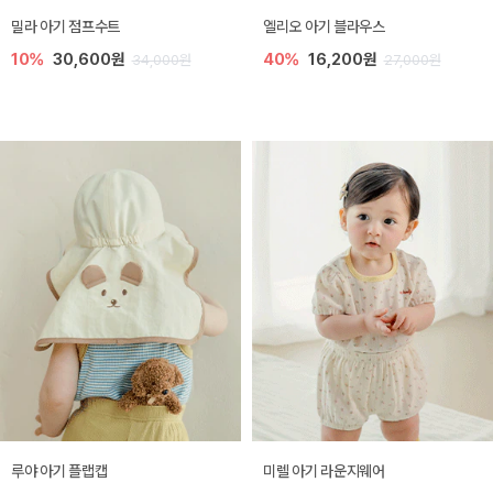
밀라 아기 점프수트
엘리오 아기 블라우스
10%
30,600원
40%
16,200원
34,000원
27,000원
루야 아기 플랩캡
미렐 아기 라운지웨어