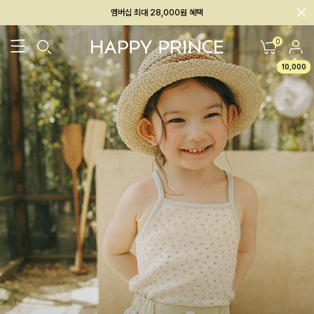
회원전용 아울렛, 가입하면 ~60% 할인!
멤버십 최대 28,000원 혜택
0
10,000
26SS 신상
BEST
BABY[6~12M]
아우터/상의
하의/레깅스