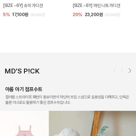
밀라 아기 점프수트
밀라 아기 셋업
10%
30,600원
40%
26,400원
34,000원
44,000원
MD’S P!CK
아롬 아기 점프수트
컬러별 스트라이프 패턴이 돋보이면서 하단에 트임 스냅으로 실용성을 더해주고, 단독은
물론 이너로도 활용하기 좋은 점프수트입니다.