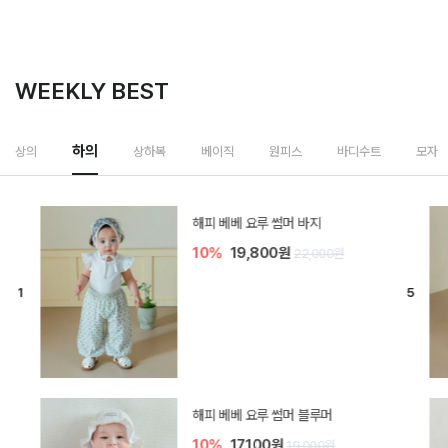
WEEKLY BEST
하의
상의
상하복
베이직
원피스
바디수트
모자
[SIZE ~6Y] 델린 린넨 바지
10%
21,600원
24,000원
듀이 아기 바지
20%
15,200원
19,000원