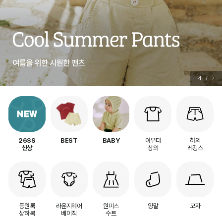
5
/
7
아우터
하의
26SS
BEST
BABY
상의
레깅스
신상
등원룩
라운지웨어
원피스
양말
모자
상하복
베이직
수트