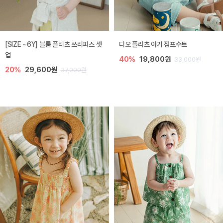
[SIZE ~6Y] 블룸 플리츠 쓰리피스 셋
디오 플리츠 아기 점프수트
업
40%
19,800원
33,000원
20%
29,600원
37,000원