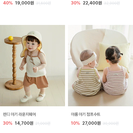
40%
19,000원
30%
22,400원
31,600원
32,000원
렌디 아기 라운지웨어
아롬 아기 점프수트
30%
14,700원
10%
27,000원
21,000원
30,000원