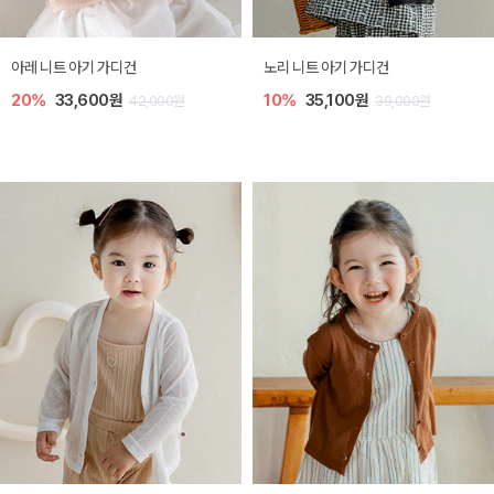
[SIZE ~6Y] 로메이 라운지 셋업
밀라 아기 원피스
30%
18,200원
30%
23,800원
26,000원
34,000원