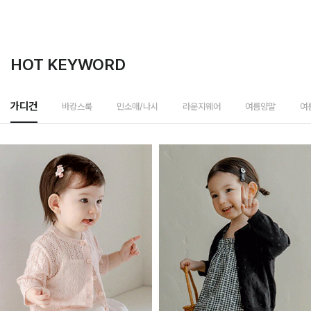
HOT KEYWORD
바캉스룩
가디건
민소매/나시
라운지웨어
여름양말
여