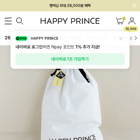
회원전용 아울렛, 가입하면 ~60% 할인!
멤버십 최대 28,000원 혜택
0
10,000
26SS 신상
BEST
BABY[6~12M]
아우터/상의
하의/레깅스
HAPPY PRINCE
네이버로 로그인
하면 Npay 포인트
1%
추가 지급!
네이버로 1초 가입하기