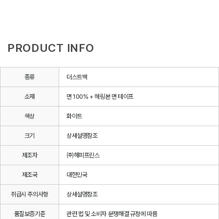
PRODUCT INFO
종류
더스트백
소재
면 100% + 헤링본 면 테이프
색상
화이트
크기
상세설명참조
제조자
㈜해피프린스
제조국
대한민국
취급시 주의사항
상세설명참조
품질보증기준
관련 법 및 소비자 분쟁해결 규정에 따름