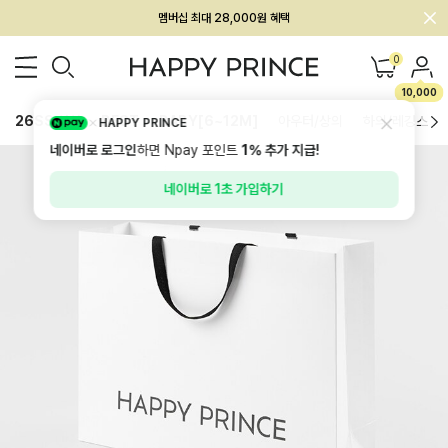
멤버십 최대 28,000원 혜택
0
10,000
26SS 신상
BEST
BABY[6~12M]
아우터/상의
하의/레깅스
HAPPY PRINCE
네이버로 로그인
하면 Npay 포인트
1%
추가 지급!
네이버로 1초 가입하기