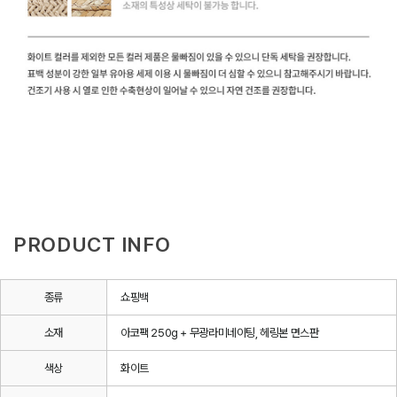
PRODUCT INFO
종류
쇼핑백
소재
아코팩 250g + 무광라미네이팅, 헤링본 면스판
색상
화이트