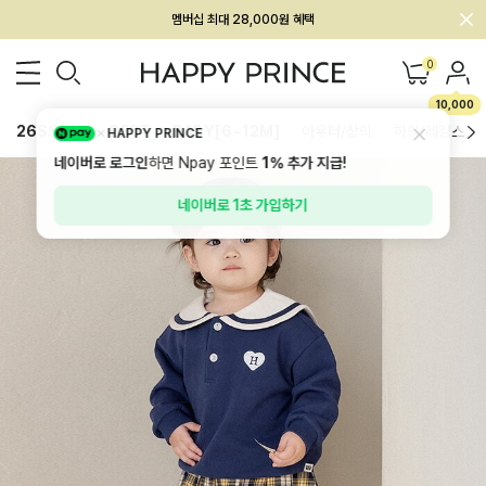
회원전용 아울렛, 가입하면 ~60% 할인!
멤버십 최대 28,000원 혜택
0
10,000
26SS 신상
BEST
BABY[6~12M]
아우터/상의
하의/레깅스
HAPPY PRINCE
네이버로 로그인
하면 Npay 포인트
1%
추가 지급!
네이버로 1초 가입하기