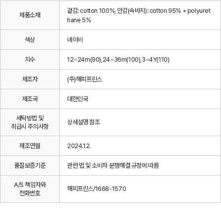
겉감: cotton 100%, 안감(속바지): cotton 95% + polyuret
제품소재
hane 5%
색상
네이비
치수
12~24m(90),24~36m(100),3~4Y(110)
제조자
(주)해피프린스
제조국
대한민국
세탁방법 및
상세설명 참조
취급시 주의사항
제조연월
2024.12.
품질보증기준
관련 법 및 소비자 분쟁해결 규정에 따름
A/S 책임자와
해피프린스/1668-1570
전화번호