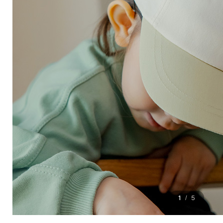
1
5
/