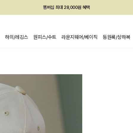
회원전용 아울렛, 가입하면 ~60% 할인!
멤버십 최대 28,000원 혜택
하의/레깅스
원피스/수트
라운지웨어/베이직
등원룩/상하복