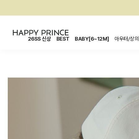
26SS 신상
BEST
BABY[6~12M]
아우터/상의