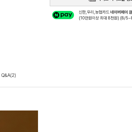
신한,우리,농협카드
네이버페이 결
(10만원이상 최대 8천원) (8/5~8
Q&A(2)