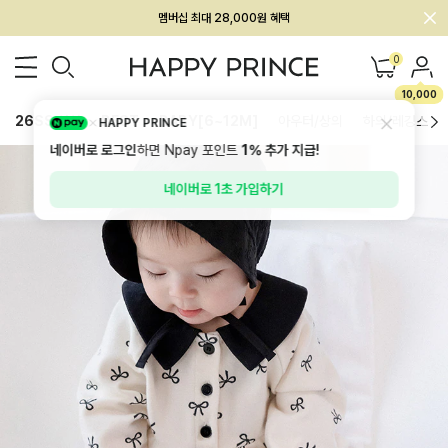
회원전용 아울렛, 가입하면 ~60% 할인!
멤버십 최대 28,000원 혜택
0
10,000
26SS 신상
BEST
BABY[6~12M]
아우터/상의
하의/레깅스
HAPPY PRINCE
네이버로 로그인
하면 Npay 포인트
1%
추가 지급!
네이버로 1초 가입하기