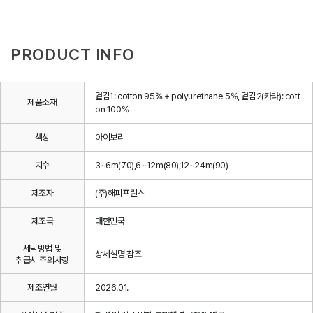
PRODUCT INFO
겉감1: cotton 95% + polyurethane 5%, 겉감2(카라): cott
제품소재
on 100%
색상
아이보리
치수
3~6m(70),6~12m(80),12~24m(90)
제조자
(주)해피프린스
제조국
대한민국
세탁방법 및
상세설명 참조
취급시 주의사항
제조연월
2026.01.