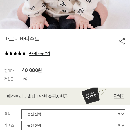
마르디 바디수트
44개 리뷰 보기
40,000원
판매가
적립금
1%
색상
사이즈