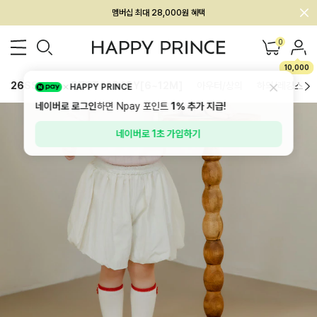
회원전용 아울렛, 가입하면 ~60% 할인!
멤버십 최대 28,000원 혜택
0
10,000
26SS 신상
BEST
BABY[6~12M]
아우터/상의
하의/레깅스
HAPPY PRINCE
네이버로 로그인
하면 Npay 포인트
1%
추가 지급!
네이버로 1초 가입하기