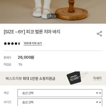
/
1
3
[SIZE ~6Y] 피코 벌룬 치마 바지
188개 리뷰 보기
26,000원
판매가
적립금
1%
색상
사이즈