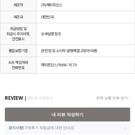
제조자
(주)해피프린스
제조국
대한민국
취급방법 및
취급시 주의사항,
상세설명 참조
안전표시
품질보증기준
관련 법 및 소비자 분쟁해결 규정에 따름
A/S 책임자와
해피프린스/1668-1570
전화번호