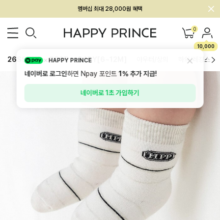
회원전용 아울렛, 가입하면 ~60% 할인!
멤버십 최대 28,000원 혜택
0
10,000
26SS 신상
BEST
BABY[6~12M]
아우터/상의
하의/레깅스
HAPPY PRINCE
네이버로 로그인
하면 Npay 포인트
1%
추가 지급!
네이버로 1초 가입하기