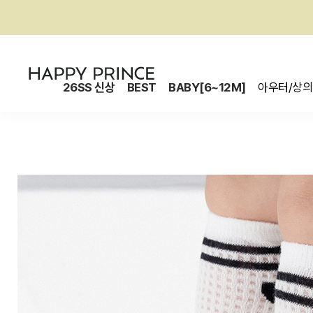
26SS 신상
BEST
BABY[6~12M]
아우터/상의