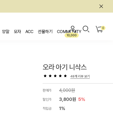
0
양말
모자
ACC
선물하기
COMMUNITY
10,000
오라 아기 니삭스
48개 리뷰 보기
4,000원
판매가
3,800원
5%
할인가
1%
적립금