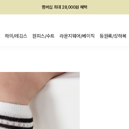
회원전용 아울렛, 가입하면 ~60% 할인!
멤버십 최대 28,000원 혜택
하의/레깅스
원피스/수트
라운지웨어/베이직
등원룩/상하복