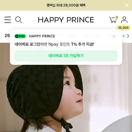
회원전용 아울렛, 가입하면 ~60% 할인!
멤버십 최대 28,000원 혜택
0
10,000
26SS 신상
BEST
BABY[6~12M]
아우터/상의
하의/레깅스
HAPPY PRINCE
네이버로 로그인
하면 Npay 포인트
1%
추가 지급!
네이버로 1초 가입하기