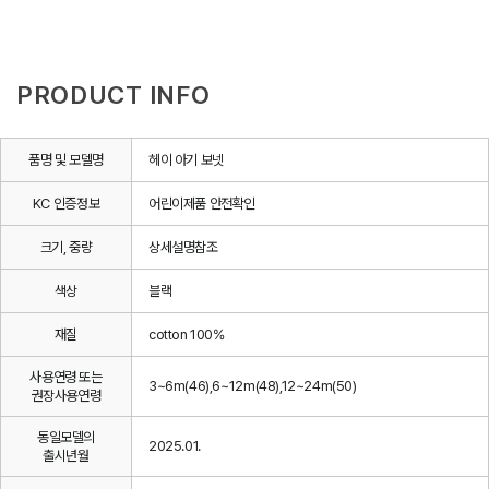
PRODUCT INFO
품명 및 모델명
헤이 아기 보넷
KC 인증정보
어린이제품 안전확인
크기, 중량
상세설명참조
색상
블랙
재질
cotton 100%
사용연령 또는
3~6m(46),6~12m(48),12~24m(50)
권장사용연령
동일모델의
2025.01.
출시년월