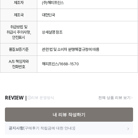
제조자
(주)해피프린스
제조국
대한민국
취급방법 및
취급시 주의사항,
상세설명 참조
안전표시
품질보증기준
관련 법 및 소비자 분쟁해결 규정에 따름
A/S 책임자와
해피프린스/1668-1570
전화번호