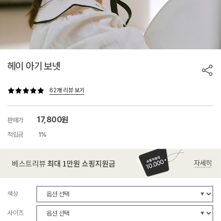
헤이 아기 보넷
62개 리뷰 보기
17,800원
판매가
적립금
1%
색상
사이즈