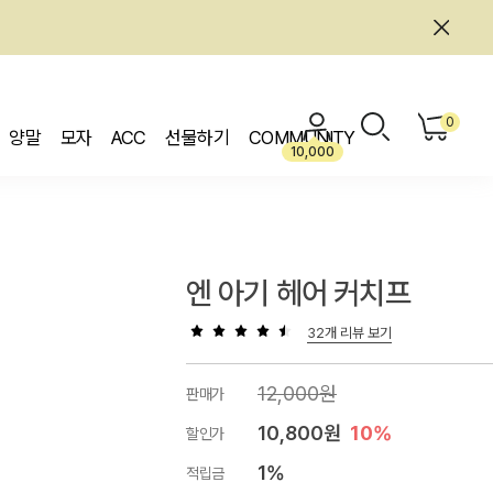
0
양말
모자
ACC
선물하기
COMMUNITY
10,000
엔 아기 헤어 커치프
32개 리뷰 보기
12,000원
판매가
10,800원
10%
할인가
1%
적립금