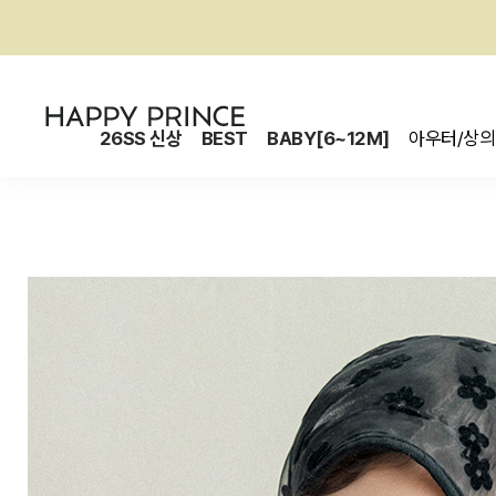
26SS 신상
BEST
BABY[6~12M]
아우터/상의