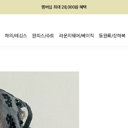
회원전용 아울렛, 가입하면 ~60% 할인!
멤버십 최대 28,000원 혜택
하의/레깅스
원피스/수트
라운지웨어/베이직
등원룩/상하복