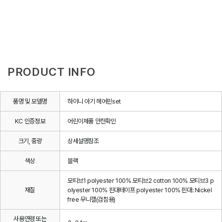
PRODUCT INFO
품명 및 모델명
하이니 아기 헤어핀set
KC 인증정보
어린이제품 안전확인
크기, 중량
상세설명참조
색상
블랙
모티브1 polyester 100% 모티브2 cotton 100% 모티브3 p
재질
olyester 100% 핀대테이프 polyester 100% 핀대: Nickel
free 무니켈(검침용)
사용연령 또는