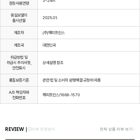
3~24m
권장사용연령
동일모델의
2025.01.
출시년월
제조자
(주)해피프린스
제조국
대한민국
취급방법 및
취급시 주의사항,
상세설명 참조
안전표시
품질보증기준
관련 법 및 소비자 분쟁해결 규정에 따름
A/S 책임자와
해피프린스/1668-1570
전화번호