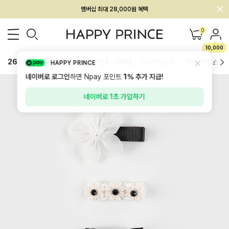
회원전용 아울렛, 가입하면 ~60% 할인!
멤버십 최대 28,000원 혜택
0
10,000
26SS 신상
BEST
BABY[6~12M]
아우터/상의
하의/레깅스
HAPPY PRINCE
네이버로 로그인
하면 Npay 포인트
1%
추가 지급!
네이버로 1초 가입하기