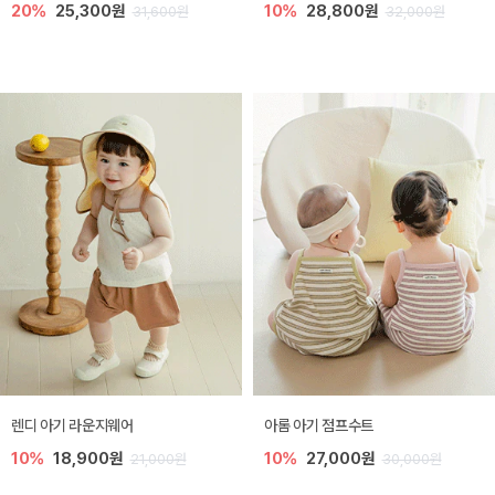
20%
25,300원
10%
28,800원
31,600원
32,000원
렌디 아기 라운지웨어
아롬 아기 점프수트
10%
18,900원
10%
27,000원
21,000원
30,000원