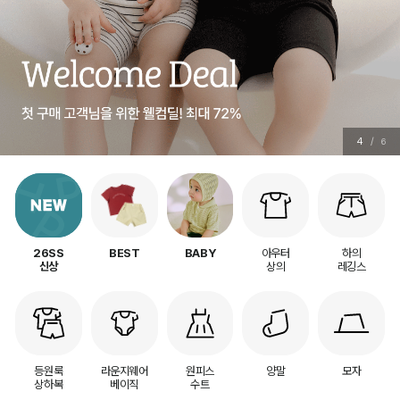
5
/
6
아우터
하의
26SS
BEST
BABY
상의
레깅스
신상
등원룩
라운지웨어
원피스
양말
모자
상하복
베이직
수트