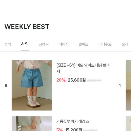
WEEKLY BEST
하의
상의
상하복
베이직
원피스
바디수트
모자
[SIZE ~6Y] 비토 와이드 데님 반바
지
20%
25,600원
32,000원
카몽 5부 아기 레깅스
5%
15,200원
16,000원