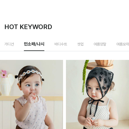
HOT KEYWORD
바디수트
가디건
민소매/나시
셋업
여름양말
여름모자