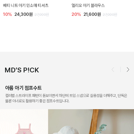
베티 니트 아기 민소매 티셔츠
엘리오 아기 블라우스
10%
24,300원
20%
21,600원
27,000원
27,000원
MD’S P!CK
아롬 아기 점프수트
컬러별 스트라이프 패턴이 돋보이면서 하단에 트임 스냅으로 실용성을 더해주고, 단독은
물론 이너로도 활용하기 좋은 점프수트입니다.