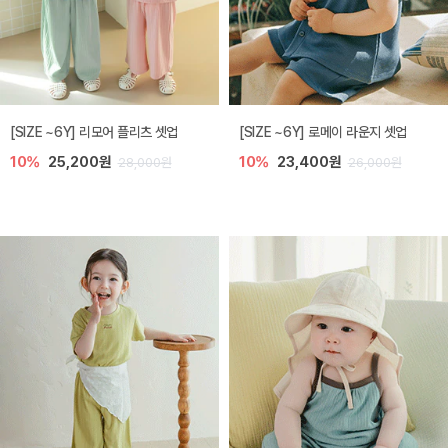
[SIZE ~6Y] 리모어 플리츠 셋업
[SIZE ~6Y] 로메이 라운지 셋업
10%
25,200원
10%
23,400원
28,000원
26,000원