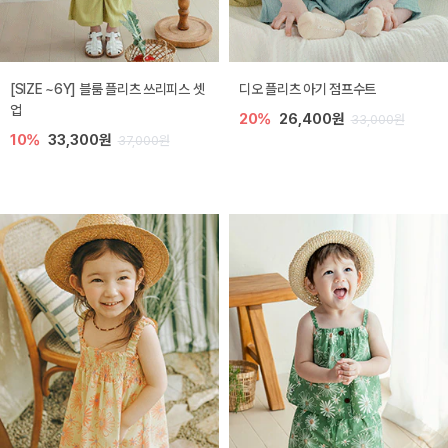
[SIZE ~6Y] 블룸 플리츠 쓰리피스 셋
디오 플리츠 아기 점프수트
업
20%
26,400원
33,000원
10%
33,300원
37,000원