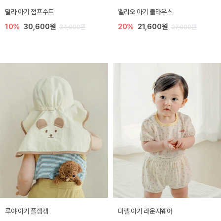
밀라 아기 점프수트
엘리오 아기 블라우스
10%
30,600원
20%
21,600원
34,000원
27,000원
루야 아기 플랩캡
미렐 아기 라운지웨어