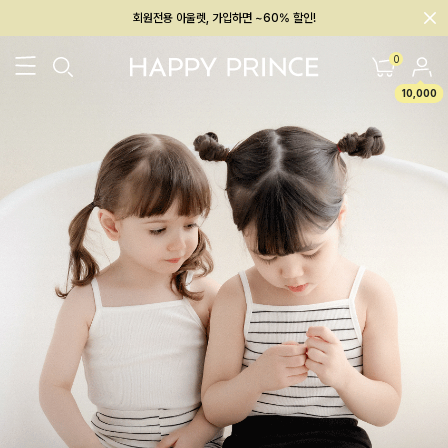
회원전용 아울렛, 가입하면 ~60% 할인!
멤버십 최대 28,000원 혜택
0
10,000
26SS 신상
BEST
BABY[6~12M]
아우터/상의
하의/레깅스