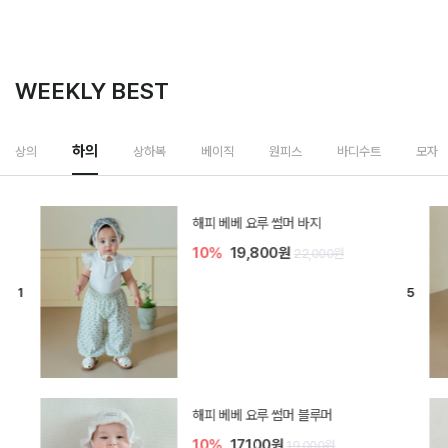
WEEKLY BEST
하의
상의
상하복
베이직
원피스
바디수트
모자
[SIZE ~6Y] 델린 린넨 바지
10%
21,600원
24,000원
듀이 아기 바지
10%
17,100원
19,000원