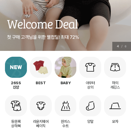
4
/
6
아우터
하의
26SS
BEST
BABY
상의
레깅스
신상
등원룩
라운지웨어
원피스
양말
모자
상하복
베이직
수트