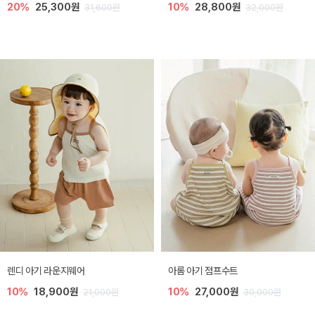
20%
25,300원
10%
28,800원
31,600원
32,000원
렌디 아기 라운지웨어
아롬 아기 점프수트
10%
18,900원
10%
27,000원
21,000원
30,000원