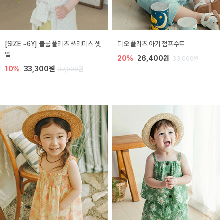
[SIZE ~6Y] 블룸 플리츠 쓰리피스 셋
디오 플리츠 아기 점프수트
업
20%
26,400원
33,000원
10%
33,300원
37,000원