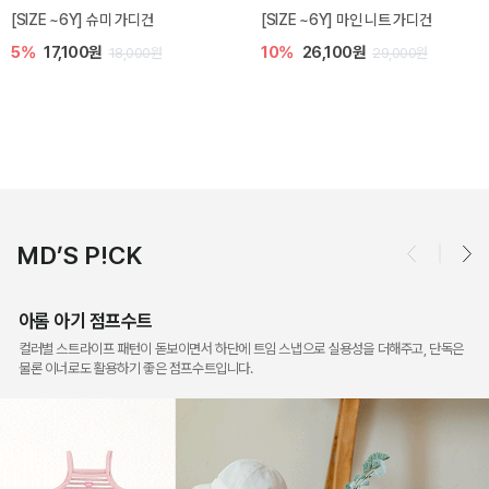
마인 니트 가디건
밀라 아기 점프수트
밀라 아기 셋업
원
10%
30,600원
20%
35,200
29,000원
34,000원
MD’S P!CK
아롬 아기 점프수트
컬러별 스트라이프 패턴이 돋보이면서 하단에 트임 스냅으로 실용성을 더해주고, 단독은
물론 이너로도 활용하기 좋은 점프수트입니다.