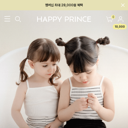
회원전용 아울렛, 가입하면 ~60% 할인!
멤버십 최대 28,000원 혜택
0
10,000
26SS 신상
BEST
BABY[6~12M]
아우터/상의
하의/레깅스