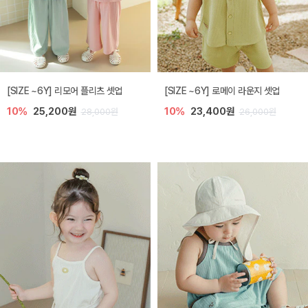
[SIZE ~6Y] 리모어 플리츠 셋업
[SIZE ~6Y] 로메이 라운지 셋업
10%
25,200원
10%
23,400원
28,000원
26,000원