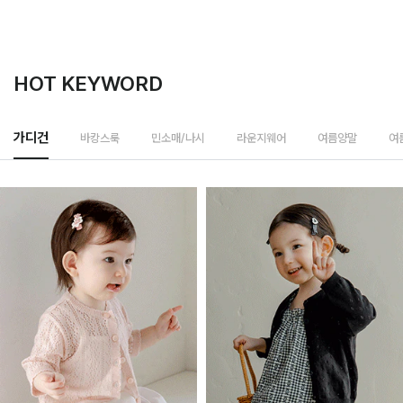
HOT KEYWORD
바캉스룩
가디건
민소매/나시
라운지웨어
여름양말
여