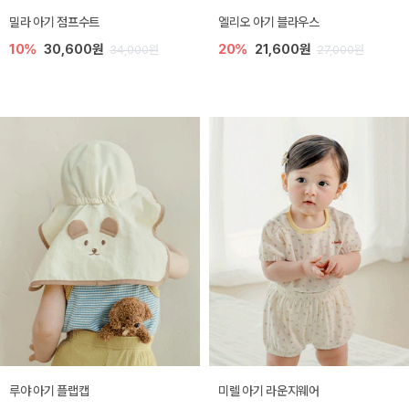
밀라 아기 점프수트
엘리오 아기 블라우스
10%
30,600원
20%
21,600원
34,000원
27,000원
루야 아기 플랩캡
미렐 아기 라운지웨어