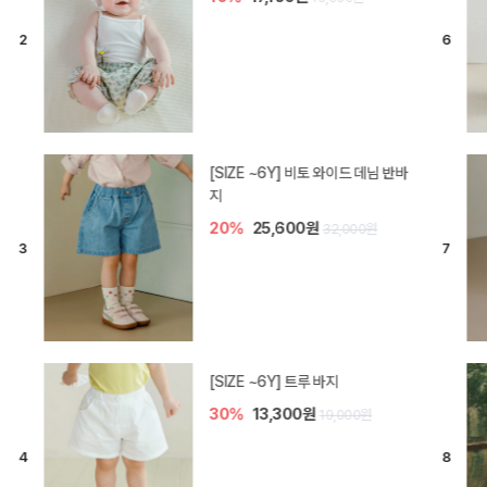
[SIZE ~6Y] 라핀 카프리 팬츠
30%
14,700원
21,000원
엘로디 니트 아기 바지
20%
16,000원
20,000원