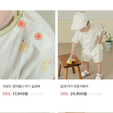
아로미 컴피벨리 아기 실내복
알레 아기 라운지웨어
20%
17,600원
20%
20,800원
22,000원
26,000원