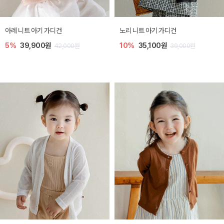
가디건
[SIZE ~6Y] 로메이 라운지 셋업
밀라 아기 원피스
원
10%
23,400원
20%
27,200
39,000원
26,000원