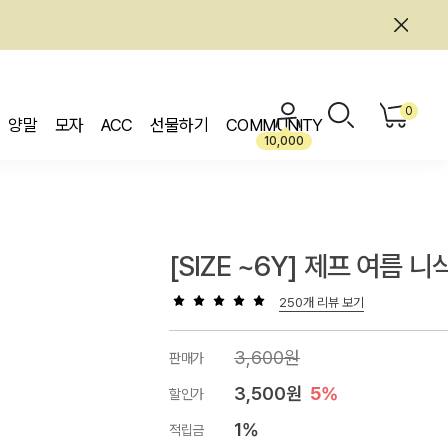
0
양말
모자
ACC
선물하기
COMMUNITY
10,000
[SIZE ~6Y] 제프 여름 니
250개 리뷰 보기
3,600원
판매가
3,500원
5%
할인가
1%
적립금