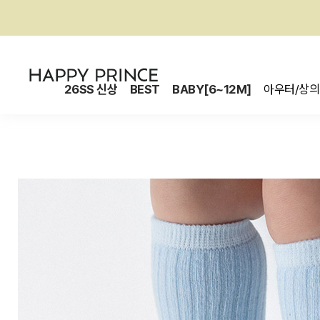
26SS 신상
BEST
BABY[6~12M]
아우터/상의