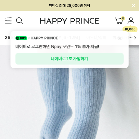
회원전용 아울렛, 가입하면 ~60% 할인!
멤버십 최대 28,000원 혜택
0
10,000
26SS 신상
BEST
BABY[6~12M]
아우터/상의
하의/레깅스
HAPPY PRINCE
네이버로 로그인
하면 Npay 포인트
1%
추가 지급!
네이버로 1초 가입하기