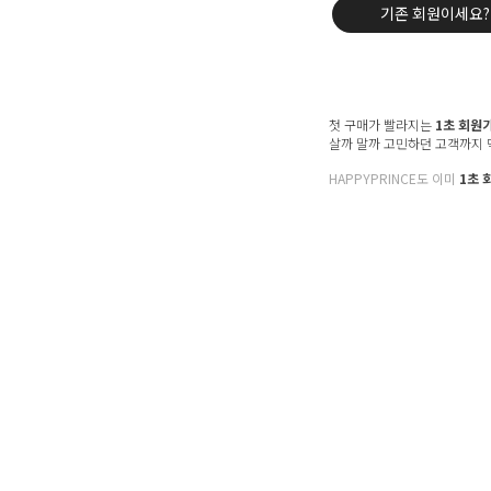
기존 회원이세요?
첫 구매가 빨라지는
1초 회원
살까 말까 고민하던 고객까지
HAPPYPRINCE도 이미
1초 