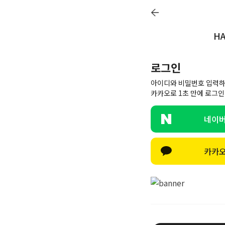
회원전용 아울
HA
멤버십
26SS 신상
BEST
BABY[6~12M]
아우터/상의
로그인
ACC
선물하기
COMMUNITY
아이디와 비밀번호 입력하
카카오로 1초 만에 로그인
네이버
카카오