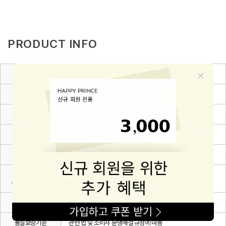
PRODUCT INFO
제품소재
Cotton 100%
색상
블랙,블루,핑크
치수
6~12m(80),12~24m(90),24~36m(100),3~4Y(110)
제조자
(주)해피프린스
제조국
대한민국
세탁방법 및
상세설명 참조
취급시 주의사항
제조연월
2026.03.
품질보증기준
관련 법 및 소비자 분쟁해결 규정에 따름