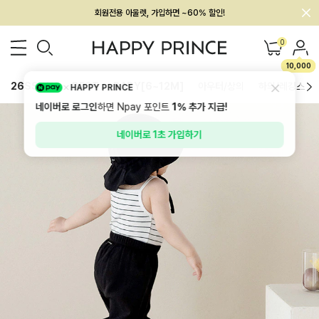
회원전용 아울렛, 가입하면 ~60% 할인!
멤버십 최대 28,000원 혜택
0
10,000
26SS 신상
BEST
BABY[6~12M]
아우터/상의
하의/레깅스
HAPPY PRINCE
네이버로 로그인
하면 Npay 포인트
1%
추가 지급!
네이버로 1초 가입하기