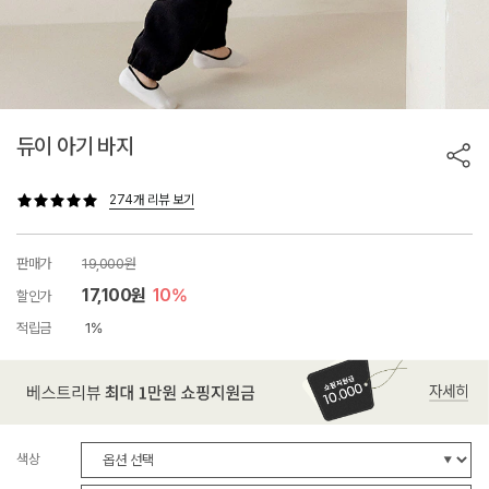
듀이 아기 바지
274개 리뷰 보기
판매가
19,000원
17,100원
10%
할인가
적립금
1%
색상