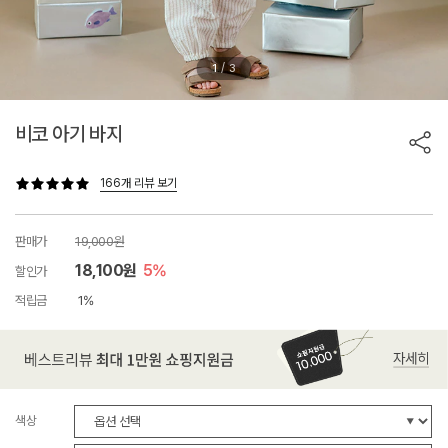
/
1
3
비코 아기 바지
166개 리뷰 보기
판매가
19,000원
18,100원
5%
할인가
적립금
1%
색상