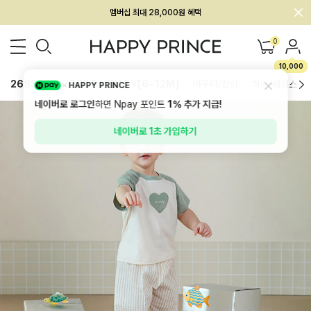
회원전용 아울렛, 가입하면 ~60% 할인!
멤버십 최대 28,000원 혜택
0
10,000
26SS 신상
BEST
BABY[6~12M]
아우터/상의
하의/레깅스
HAPPY PRINCE
네이버로 로그인
하면 Npay 포인트
1%
추가 지급!
네이버로 1초 가입하기