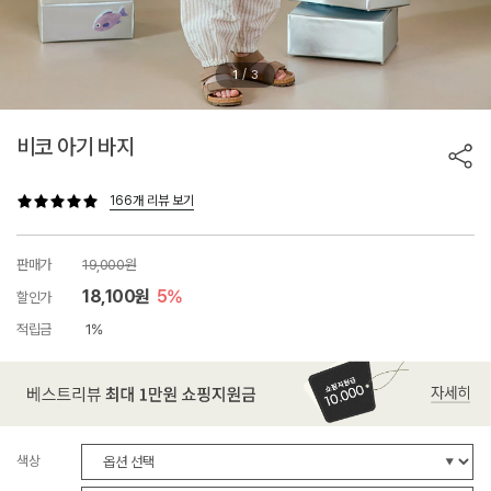
/
1
3
비코 아기 바지
166개 리뷰 보기
판매가
19,000원
18,100원
5%
할인가
적립금
1%
색상