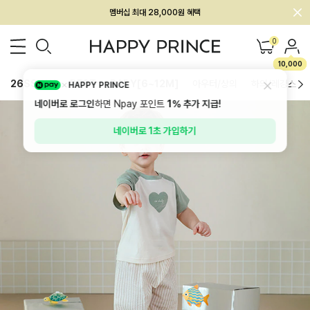
회원전용 아울렛, 가입하면 ~60% 할인!
멤버십 최대 28,000원 혜택
0
10,000
26SS 신상
BEST
BABY[6~12M]
아우터/상의
하의/레깅스
HAPPY PRINCE
네이버로 로그인
하면 Npay 포인트
1%
추가 지급!
네이버로 1초 가입하기