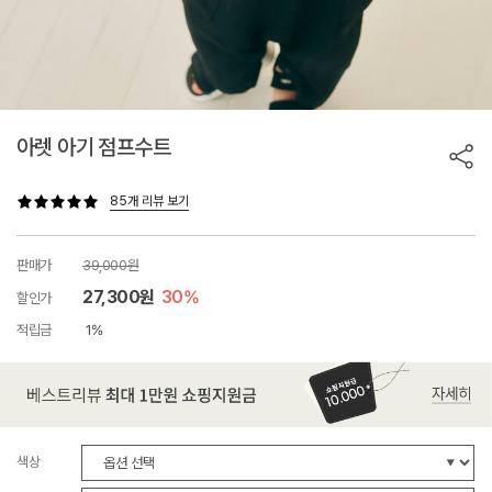
아렛 아기 점프수트
85개 리뷰 보기
판매가
39,000원
27,300원
30%
할인가
적립금
1%
색상