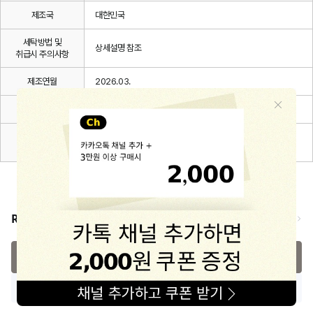
제조국
대한민국
세탁방법 및
상세설명 참조
취급시 주의사항
제조연월
2026.03.
품질보증기준
관련 법 및 소비자 분쟁해결 규정에 따름
A/S 책임자와
해피프린스/1668-1570
전화번호