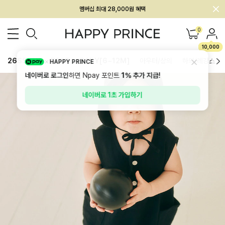
회원전용 아울렛, 가입하면 ~60% 할인!
멤버십 최대 28,000원 혜택
0
10,000
26SS 신상
BEST
BABY[6~12M]
아우터/상의
하의/레깅스
HAPPY PRINCE
네이버로 로그인
하면 Npay 포인트
1%
추가 지급!
네이버로 1초 가입하기